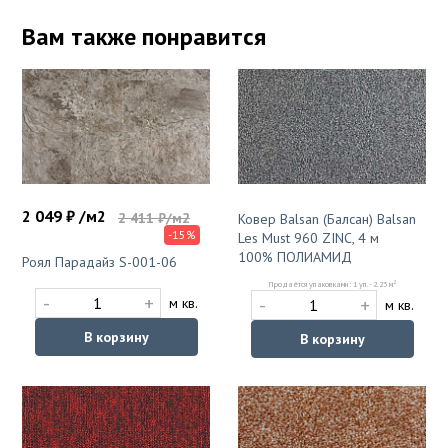
Вам также понравится
2 049 ₽ /м2
2 411 ₽/м2
Ковер Balsan (Балсан) Balsan
-15%
Les Must 960 ZINC, 4 м
100% ПОЛИАМИД
Роял Парадайз S-001-06
2
Продаётся упаковками: 1 уп. - 2.23 м
-
+
-
+
м кв.
м кв.
В корзину
В корзину