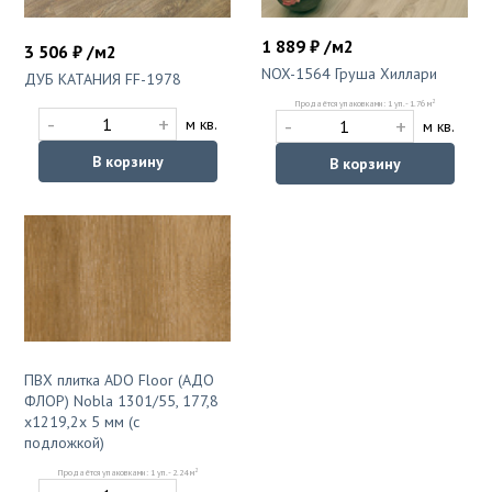
1 889 ₽ /м2
3 506 ₽ /м2
NOX-1564 Груша Хиллари
ДУБ КАТАНИЯ FF-1978
2
Продаётся упаковками: 1 уп. - 1.76 м
-
+
-
+
м кв.
м кв.
В корзину
В корзину
ПВХ плитка ADO Floor (АДО
ФЛОР) Nobla 1301/55, 177,8
х1219,2х 5 мм (с
подложкой)
2
Продаётся упаковками: 1 уп. - 2.24 м