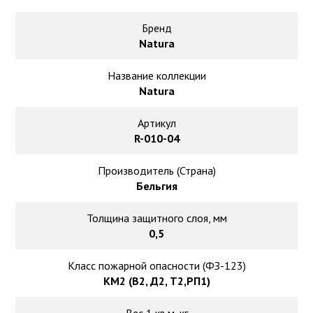
Ковролин на резиновой основе
Бренд
Ковролин оптом
Natura
Название коллекции
Ковролин под теплый пол
Natura
Артикул
R-010-04
Производитель (Страна)
Бельгия
Толщина защитного слоя, мм
0,5
Класс пожарной опасности (ФЗ-123)
КМ2 (В2, Д2, Т2,РП1)