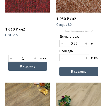
1 950 ₽ /м2
Ganges 80
1 630 ₽ /м2
2
Продаётся упаковками: 1 уп. - 5 м
First 316
Длина отреза:
-
+
м
Площадь:
-
+
-
+
м кв.
м кв.
В корзину
В корзину