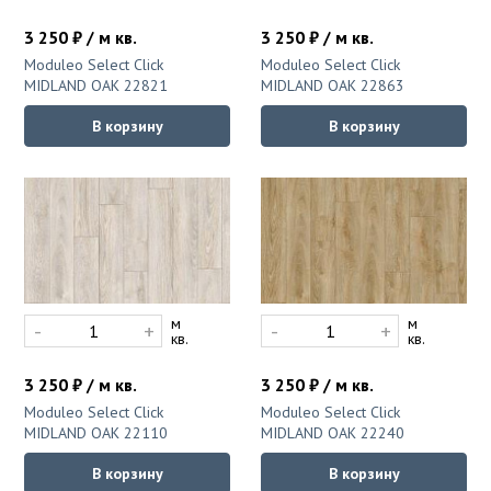
Ковролин на резиновой основе
3 250 ₽ / м кв.
3 250 ₽ / м кв.
Ковролин оптом
Moduleo Select Click
Moduleo Select Click
MIDLAND OAK 22821
MIDLAND OAK 22863
Ковролин под теплый пол
В корзину
В корзину
м
м
-
+
-
+
кв.
кв.
3 250 ₽ / м кв.
3 250 ₽ / м кв.
Moduleo Select Click
Moduleo Select Click
MIDLAND OAK 22110
MIDLAND OAK 22240
В корзину
В корзину