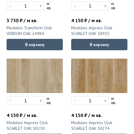
м
м
-
+
-
+
кв.
кв.
3 750 ₽ / м кв.
4 150 ₽ / м кв.
Moduleo Transform Click
Moduleo Impress Click
VERDON OAK 24984
SCARLET OAK 50915
В корзину
В корзину
м
м
-
+
-
+
кв.
кв.
4 150 ₽ / м кв.
4 150 ₽ / м кв.
Moduleo Impress Click
Moduleo Impress Click
SCARLET OAK 50230
SCARLET OAK 50274