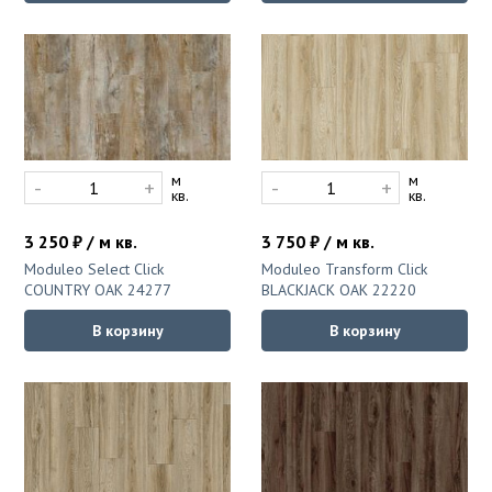
м
м
-
+
-
+
кв.
кв.
3 250 ₽ / м кв.
3 750 ₽ / м кв.
Moduleo Select Click
Moduleo Transform Click
COUNTRY OAK 24277
BLACKJACK OAK 22220
В корзину
В корзину