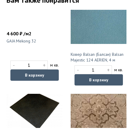
Вам также понравится
4 600 ₽ /м2
GAIA Mekong 32
Ковер Balsan (Балсан) Balsan
Majestic 124 AERIEN, 4 м
-
+
м кв.
-
+
м кв.
В корзину
В корзину