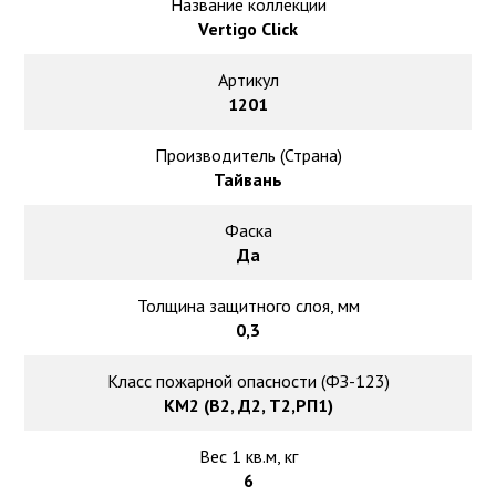
Ковролин на резиновой основе
Название коллекции
Vertigo Click
Ковролин оптом
Артикул
1201
Ковролин под теплый пол
Производитель (Страна)
Тайвань
Фаска
Да
Толщина защитного слоя, мм
0,3
Класс пожарной опасности (ФЗ-123)
КМ2 (В2, Д2, Т2,РП1)
Вес 1 кв.м, кг
6