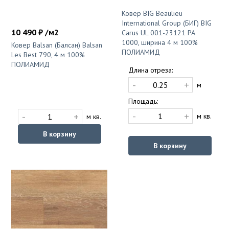
Ковер BIG Beaulieu
International Group (БИГ) BIG
10 490 ₽ /м2
Carus UL 001-23121 PA
1000, ширина 4 м 100%
Ковер Balsan (Балсан) Balsan
ПОЛИАМИД
Les Best 790, 4 м 100%
ПОЛИАМИД
Длина отреза:
-
+
м
Площадь:
-
+
-
+
м кв.
м кв.
В корзину
В корзину