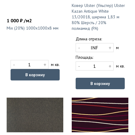
Ковер Ulster (Ульстер) Ulster
Kazan Antique White
13/20018, ширина 1,83 м
1 000 ₽ /м2
80% Шерсть / 20%
Mix (20%) 1000x1000x8 мм
полиамид (PA)
Длина отреза:
-
+
м
Площадь:
-
+
м кв.
-
+
м кв.
В корзину
В корзину