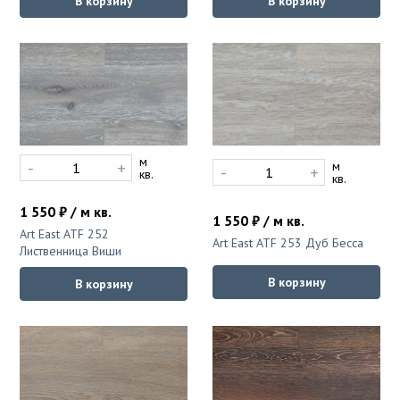
В корзину
В корзину
м
-
+
м
-
+
кв.
кв.
1 550 ₽ / м кв.
1 550 ₽ / м кв.
Art East ATF 252
Art East ATF 253 Дуб Бесса
Лиственница Виши
В корзину
В корзину