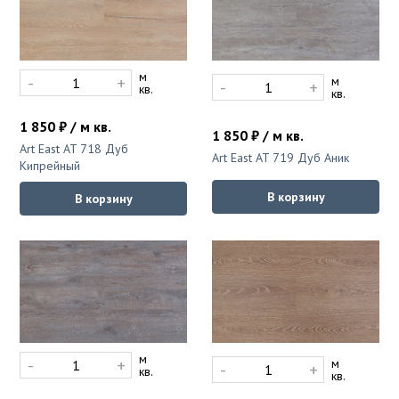
м
-
+
м
-
+
кв.
кв.
1 850 ₽ / м кв.
1 850 ₽ / м кв.
Art East AT 718 Дуб
Art East AT 719 Дуб Аник
Кипрейный
В корзину
В корзину
м
-
+
м
-
+
кв.
кв.