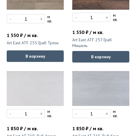
м
-
+
м
-
+
кв.
кв.
1 550 ₽ / м кв.
1 550 ₽ / м кв.
Art East ATF 257 Граб
Art East ATF 255 Граб Тулон
Мишель
В корзину
В корзину
м
м
-
+
-
+
кв.
кв.
1 850 ₽ / м кв.
1 850 ₽ / м кв.