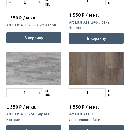
-
+
-
+
кв.
кв.
1 550 ₽ / м кв.
1 550 ₽ / м кв.
Art East ATF 248 Ясень
Art East ATF 213 Дуб Капри
Эперне
В корзину
В корзину
м
м
-
+
-
+
кв.
кв.
1 550 ₽ / м кв.
1 550 ₽ / м кв.
Art East ATF 250 Берёза
Art East ATF 251
Божоле
Лиственница Асти