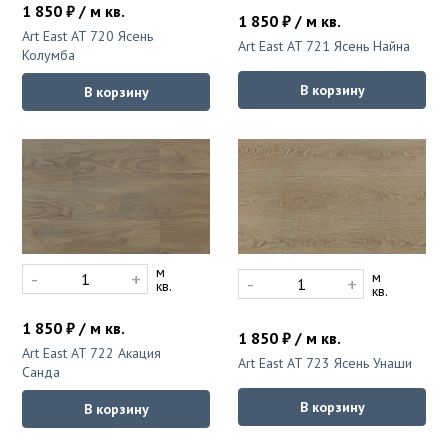
1 850 ₽ / м кв.
1 850 ₽ / м кв.
Art East AT 720 Ясень
Art East AT 721 Ясень Найна
Колумба
В корзину
В корзину
м
-
+
м
-
+
кв.
кв.
1 850 ₽ / м кв.
1 850 ₽ / м кв.
Art East AT 722 Акация
Art East AT 723 Ясень Унаши
Санда
В корзину
В корзину