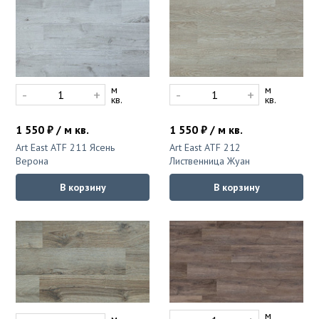
м
м
-
+
-
+
кв.
кв.
1 550 ₽ / м кв.
1 550 ₽ / м кв.
Art East ATF 211 Ясень
Art East ATF 212
Верона
Лиственница Жуан
В корзину
В корзину
м
м