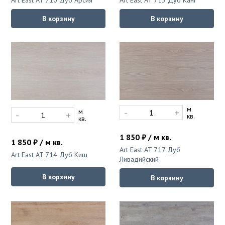
Art East AT 710 Дуб Арсия
Art East AT 713 Дуб Канг
В корзину
В корзину
м
-
+
м
-
+
кв.
кв.
1 850 ₽ / м кв.
1 850 ₽ / м кв.
Art East AT 717 Дуб
Art East AT 714 Дуб Киш
Ливадийский
В корзину
В корзину