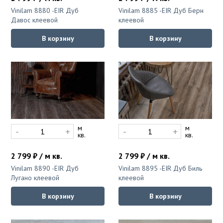
Ковролин на резиновой основе
Vinilam 8880 -EIR Дуб
Vinilam 8885 -EIR Дуб Берн
Давос клеевой
клеевой
Ковролин оптом
В корзину
В корзину
Ковролин под теплый пол
м
м
-
+
-
+
кв.
кв.
2 799 ₽ / м кв.
2 799 ₽ / м кв.
Vinilam 8890 -EIR Дуб
Vinilam 8895 -EIR Дуб Биль
Лугано клеевой
клеевой
В корзину
В корзину