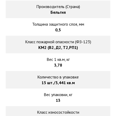
Ковролин на резиновой основе
Производитель (Страна)
Бельгия
Ковролин оптом
Толщина защитного слоя, мм
Ковролин под теплый пол
0,5
Класс пожарной опасности (ФЗ-123)
КМ2 (В2, Д2, Т2,РП1)
Вес 1 кв.м, кг
3,78
Количество в упаковке
15 шт./3,441 кв.м
Вес упаковки, кг
13
Класс износостойкости