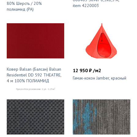
80% Шерсть / 20%
item 4220003
полиамид (PA)
Ковер Balsan (Балсан) Balsan
12 950 ₽ /м2
Residentiel DD 592 THEATRE,
Гамак-кокон Jamber, красный
4 м 100% ПОЛИАМИД
2
Продаётся упаковками: 1 уп. - 1.25 м