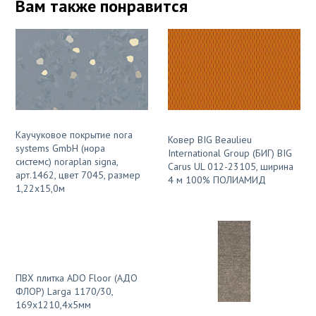
Вам также понравится
Каучуковое покрытие nora
Ковер BIG Beaulieu
systems GmbH (нора
International Group (БИГ) BIG
системс) noraplan signa,
Carus UL 012-23105, ширина
арт.1462, цвет 7045, размер
4 м 100% ПОЛИАМИД
1,22х15,0м
ПВХ плитка ADO Floor (АДО
ФЛОР) Larga 1170/30,
169х1210,4х5мм