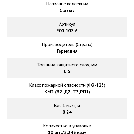
Ковролин на резиновой основе
Название коллекции
Classic
Ковролин оптом
Артикул
ЕСО 107-6
Ковролин под теплый пол
Производитель (Страна)
Германия
Толщина защитного слоя, мм
0,5
Класс пожарной опасности (ФЗ-123)
КМ2 (В2, Д2, Т2,РП1)
Вес 1 кв.м, кг
8,24
Количество в упаковке
10 шт./2,245 кв.м