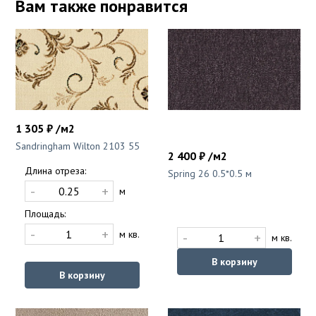
Вам также понравится
1 305 ₽ /м2
Sandringham Wilton 2103 55
2 400 ₽ /м2
Длина отреза:
Spring 26 0.5*0.5 м
-
+
м
Площадь:
-
+
м кв.
-
+
м кв.
В корзину
В корзину