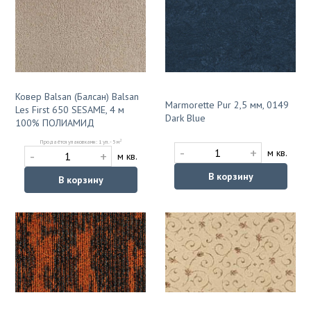
Ковер Balsan (Балсан) Balsan
Marmorette Pur 2,5 мм, 0149
Les First 650 SESAME, 4 м
Dark Blue
100% ПОЛИАМИД
2
Продаётся упаковками: 1 уп. - 5 м
-
+
м кв.
-
+
м кв.
В корзину
В корзину