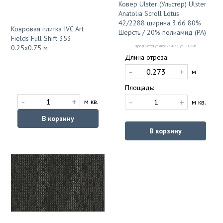
Ковер Ulster (Ульстер) Ulster
Anatolia Scroll Lotus
42/2288 ширина 3.66 80%
Ковровая плитка IVC Art
Шерсть / 20% полиамид (PA)
Fields Full Shift 353
2
0.25x0.75 м
Продаётся упаковками: 1 уп. - 0.7 м
Длина отреза:
-
+
м
Площадь:
-
+
-
+
м кв.
м кв.
В корзину
В корзину