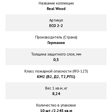
Ковролин на резиновой основе
Название коллекции
Real Wood
Ковролин оптом
Артикул
ЕСО 2-2
Ковролин под теплый пол
Производитель (Страна)
Германия
Толщина защитного слоя, мм
0,5
Класс пожарной опасности (ФЗ-123)
КМ2 (В2, Д2, Т2,РП1)
Вес 1 кв.м, кг
8,24
Количество в упаковке
10 шт./2,245 кв.м