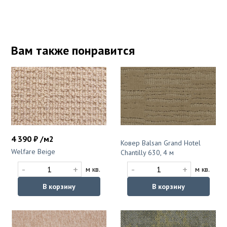
Вам также понравится
4 390 ₽ /м2
Ковер Balsan Grand Hotel
Welfare Beige
Chantilly 630, 4 м
-
+
-
+
м кв.
м кв.
В корзину
В корзину