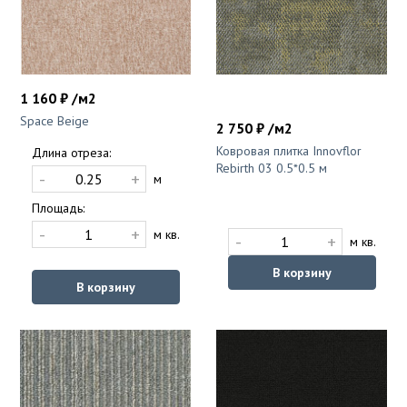
1 160 ₽ /м2
Space Beige
2 750 ₽ /м2
Ковровая плитка Innovflor
Длина отреза:
Rebirth 03 0.5*0.5 м
-
+
м
Площадь:
-
+
м кв.
-
+
м кв.
В корзину
В корзину