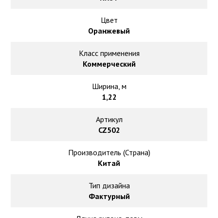
Ковролин на резиновой основе
Цвет
Ковролин оптом
Оранжевый
Класс применения
Ковролин под теплый пол
Коммерческий
Ширина, м
1,22
Артикул
CZ502
Производитель (Страна)
Китай
Тип дизайна
Фактурный