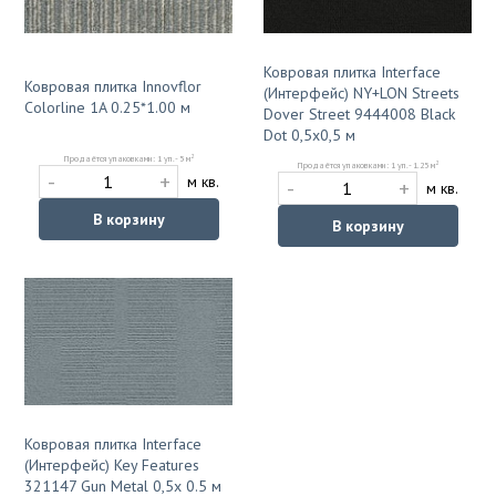
Ковровая плитка Interface
Ковровая плитка Innovflor
(Интерфейс) NY+LON Streets
Colorline 1A 0.25*1.00 м
Dover Street 9444008 Black
Dot 0,5х0,5 м
2
Продаётся упаковками: 1 уп. - 5 м
2
Продаётся упаковками: 1 уп. - 1.25 м
-
+
м кв.
-
+
м кв.
В корзину
В корзину
Ковровая плитка Interface
(Интерфейс) Key Features
321147 Gun Metal 0,5x 0.5 м