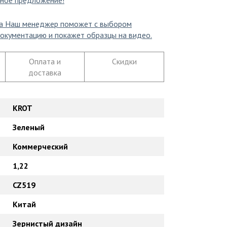
ное предложение!
а
Наш менеджер поможет с выбором
окументацию и покажет образцы на видео.
Оплата и
Скидки
доставка
KROT
Зеленый
Коммерческий
1,22
CZ519
Китай
Зернистый дизайн