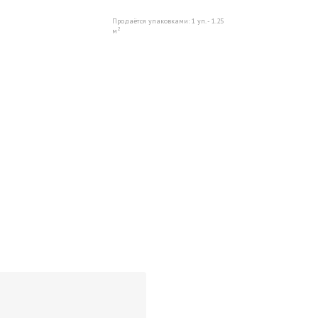
Продаётся упаковками: 1 уп. - 1.25
2
м