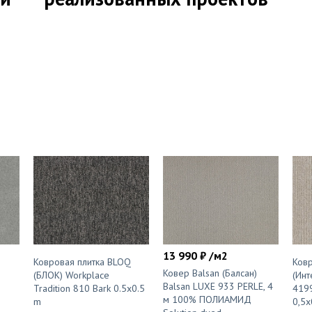
13 990 ₽ /м2
Ковровая плитка BLOQ
Ковр
Ковер Balsan (Балсан)
-
(БЛОК) Workplace
(Инт
Balsan LUXE 933 PERLE, 4
Tradition 810 Bark 0.5x0.5
4199
м 100% ПОЛИАМИД
m
0,5x