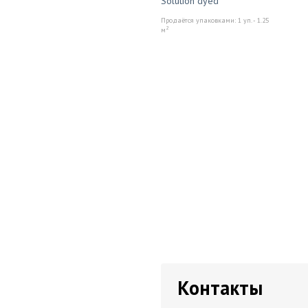
Solution dyed
Продаётся упаковками: 1 уп. - 1.25
2
м
Контакты