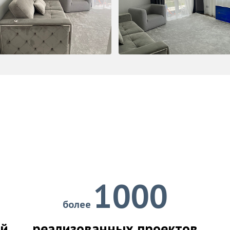
1000
более
ий
реализованных проектов