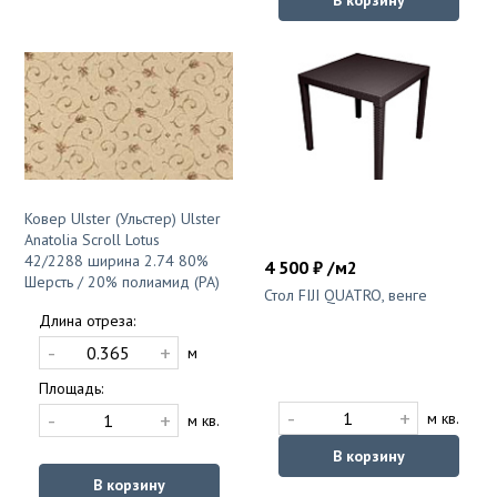
В корзину
Ковер Ulster (Ульстер) Ulster
Anatolia Scroll Lotus
42/2288 ширина 2.74 80%
4 500 ₽ /м2
Шерсть / 20% полиамид (PA)
Стол FIJI QUATRO, венге
Длина отреза:
-
+
м
Площадь:
-
+
-
+
м кв.
м кв.
В корзину
В корзину