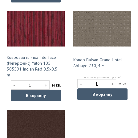
Ковровая плитка Interface
Ковер Balsan Grand Hotel
(Интерфейс) Yuton 105
Abbaye 730, 4 м
305591 Indian Red 0,5х0,5
m
2
Продаётся упаковками: 1 уп. - 1 м
-
+
-
+
м кв.
м кв.
В корзину
В корзину