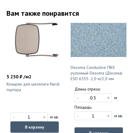
Вам также понравится
Desoma Conductive ПВХ
рулонный Desoma (Десома)
5 250 ₽ /м2
ESD 6555 -2,0 м/2,0 мм
Козырек для шезлонга Nardi
Длина отреза:
тортора
-
+
м
Площадь:
-
+
м кв.
-
+
м кв.
В корзину