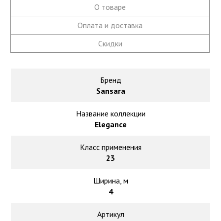
О товаре
Столы для дачи
Хлопок
Стулья для сада и дачи
Оплата и доставка
Однотонный
Скидки
Фасадные решения
Циновка
Планкен из ДПК
Бренд
Шерсть
Сайдинг из дпк
Sansara
Фасадные панели из ДПК
Однотонный
Название коллекции
Elegance
Флокированное покрытие
Бельгийский ковролин
Класс применения
Плитка
23
Ковролин в машину
Ширина, м
Штучный паркет
4
Ковролин в офис
Артикул