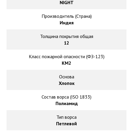
Ковролин на резиновой основе
NIGHT
Ковролин оптом
Производитель (Страна)
Индия
Ковролин под теплый пол
Толщина покрытия общая
12
Класс пожарной опасности (ФЗ-123)
КМ2
Основа
Хлопок
Состав ворса (ISO 1833)
Полиамид
Тип ворса
Петлевой