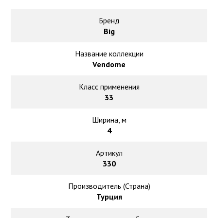
Ковролин на резиновой основе
Бренд
Ковролин оптом
Big
Ковролин под теплый пол
Название коллекции
Vendome
Класс применения
33
Ширина, м
4
Артикул
330
Производитель (Страна)
Турция