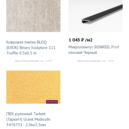
1 045 ₽ /м2
Ковровая плитка BLOQ
Микроплинтус BONKEEL Prof
(БЛОК) Binary Sculpture 111
плоский Черный
Truffle 0.5x0.5 m
2
2
Продаётся упаковками: 1 уп. - 1.25 м
Продаётся упаковками: 1 уп. - 1.25 м
ПВХ рулонный Tarkett
(Таркетт) Granit Multisafe
3476751 - 2,0м/2,5мм