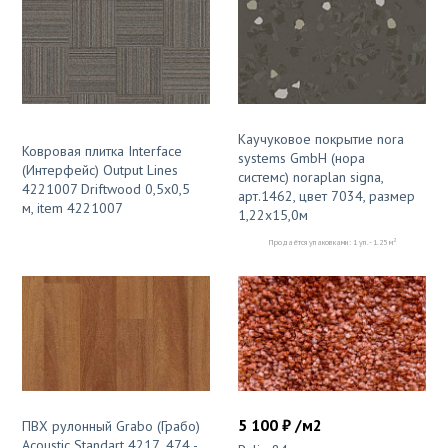
Каучуковое покрытие nora
Ковровая плитка Interface
systems GmbH (нора
(Интерфейс) Output Lines
системс) noraplan signa,
4221007 Driftwood 0,5х0,5
арт.1462, цвет 7034, размер
м, item 4221007
1,22х15,0м
2
Продаётся упаковками: 1 уп. - 1.25 м
5 100 ₽ /м2
ПВХ рулонный Grabo (Грабо)
Acoustic Standart 4217_474 -