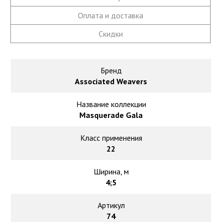
Ковролин на резиновой основе
Оплата и доставка
Ковролин оптом
Скидки
Ковролин под теплый пол
Бренд
Associated Weavers
Название коллекции
Masquerade Gala
Класс применения
22
Ширина, м
4;5
Артикул
74