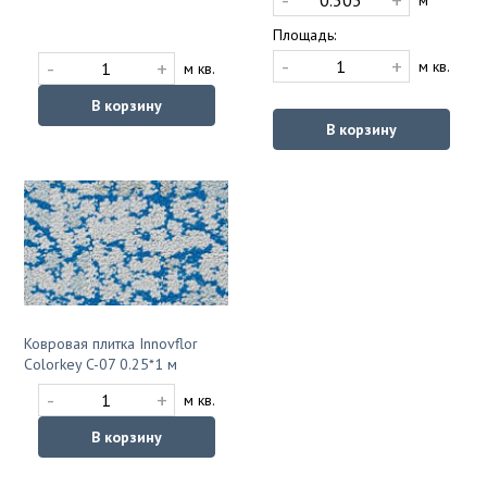
-
+
м
Площадь:
-
+
-
+
м кв.
м кв.
В корзину
В корзину
Ковровая плитка Innovflor
Colorkey C-07 0.25*1 м
-
+
м кв.
В корзину