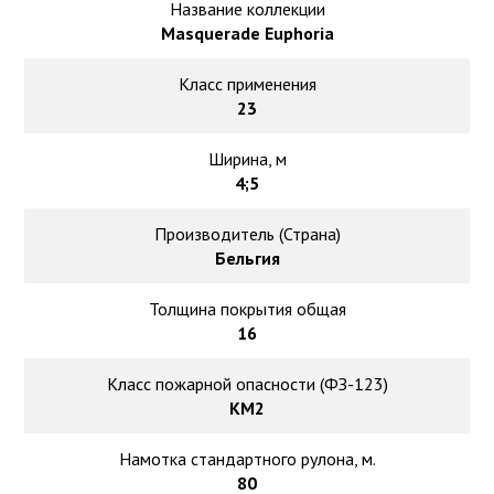
Ковролин на резиновой основе
Название коллекции
Masquerade Euphoria
Ковролин оптом
Класс применения
23
Ковролин под теплый пол
Ширина, м
4;5
Производитель (Страна)
Бельгия
Толщина покрытия общая
16
Класс пожарной опасности (ФЗ-123)
КМ2
Намотка стандартного рулона, м.
80