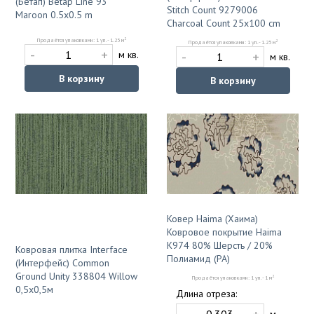
(Бетап) Betap Line 93
Stitch Count 9279006
Maroon 0.5x0.5 m
Charcoal Count 25x100 cm
2
Продаётся упаковками: 1 уп. - 1.25 м
2
Продаётся упаковками: 1 уп. - 1.25 м
-
+
-
+
м кв.
м кв.
В корзину
В корзину
Ковер Haima (Хаима)
Ковровое покрытие Haima
К974 80% Шерсть / 20%
Ковровая плитка Interface
Полиамид (PA)
(Интерфейс) Common
Ground Unity 338804 Willow
2
Продаётся упаковками: 1 уп. - 1 м
0,5x0,5м
Длина отреза: