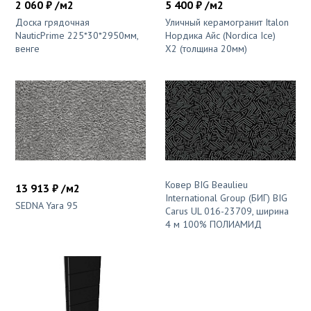
2 060 ₽ /м2
5 400 ₽ /м2
Доска грядочная
Уличный керамогранит Italon
NauticPrime 225*30*2950мм,
Нордика Айс (Nordica Ice)
венге
X2 (толщина 20мм)
Ковер BIG Beaulieu
13 913 ₽ /м2
International Group (БИГ) BIG
SEDNA Yara 95
Carus UL 016-23709, ширина
4 м 100% ПОЛИАМИД