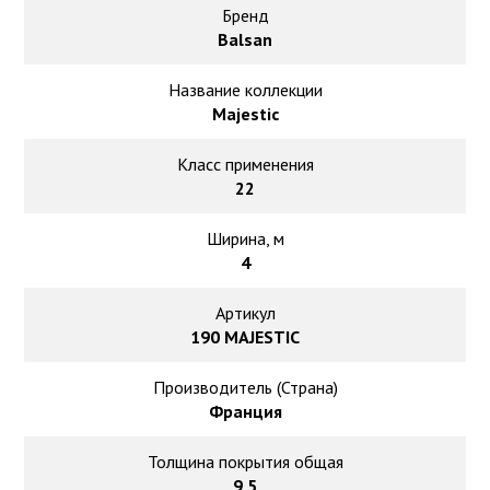
Ковролин на резиновой основе
Бренд
Balsan
Ковролин оптом
Название коллекции
Majestic
Ковролин под теплый пол
Класс применения
22
Ширина, м
4
Артикул
190 MAJESTIC
Производитель (Страна)
Франция
Толщина покрытия общая
9,5