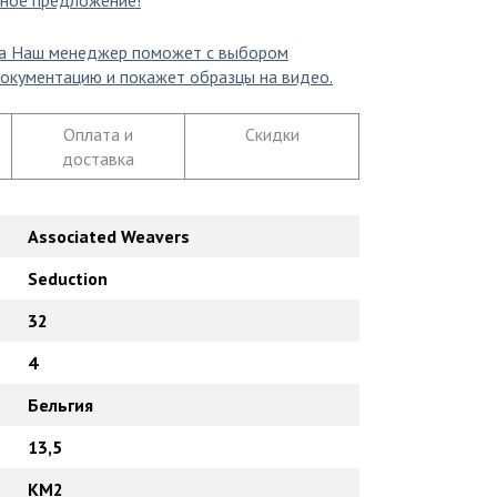
ное предложение!
а
Наш менеджер поможет с выбором
окументацию и покажет образцы на видео.
Оплата и
Скидки
доставка
Associated Weavers
Seduction
32
4
Бельгия
13,5
КМ2