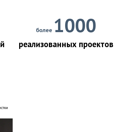
1000
более
ий
реализованных проектов
истки