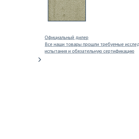
Официальный дилер
Все наши товары прошли требуемые иссле
испытания и обязательную сертификацию