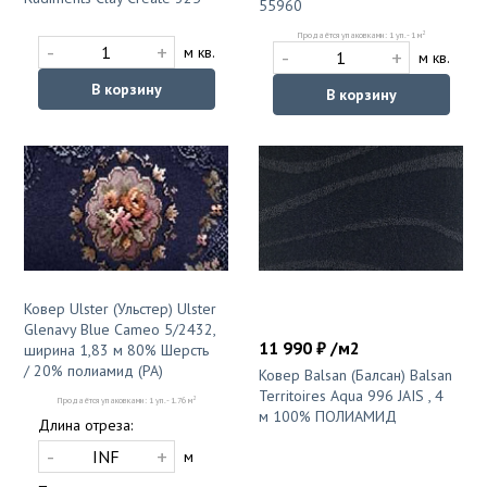
55960
2
Продаётся упаковками: 1 уп. - 1 м
-
+
м кв.
-
+
м кв.
В корзину
В корзину
Ковер Ulster (Ульстер) Ulster
Glenavy Blue Cameo 5/2432,
11 990 ₽ /м2
ширина 1,83 м 80% Шерсть
/ 20% полиамид (PA)
Ковер Balsan (Балсан) Balsan
Territoires Aqua 996 JAIS , 4
2
Продаётся упаковками: 1 уп. - 1.76 м
м 100% ПОЛИАМИД
Длина отреза:
-
+
м