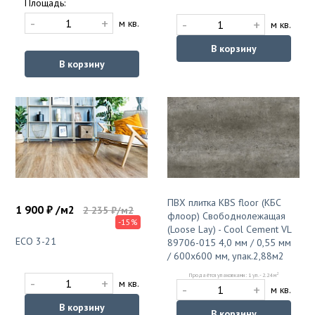
Площадь:
-
+
-
+
м кв.
м кв.
В корзину
В корзину
ПВХ плитка KBS floor (КБС
1 900 ₽ /м2
2 235 ₽/м2
флоор) Свободнолежащая
-15%
(Loose Lay) - Cool Cement VL
ECO 3-21
89706-015 4,0 мм / 0,55 мм
/ 600х600 мм, упак.2,88м2
2
Продаётся упаковками: 1 уп. - 2.24 м
-
+
м кв.
-
+
м кв.
В корзину
В корзину