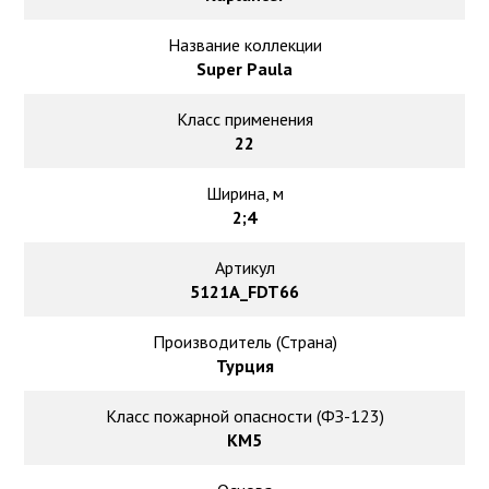
Ковролин на резиновой основе
Название коллекции
Ковролин оптом
Super Paula
Класс применения
Ковролин под теплый пол
22
Ширина, м
2;4
Артикул
5121A_FDT66
Производитель (Страна)
Турция
Класс пожарной опасности (ФЗ-123)
КМ5