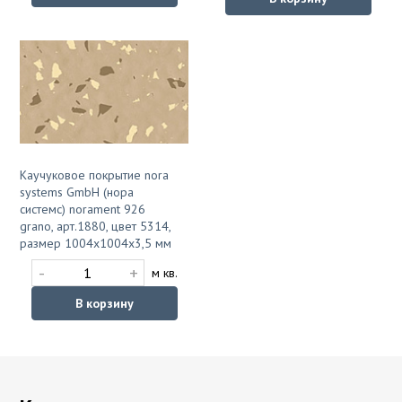
Каучуковое покрытие nora
systems GmbH (нора
системс) norament 926
grano, арт.1880, цвет 5314,
размер 1004х1004х3,5 мм
-
+
м кв.
В корзину