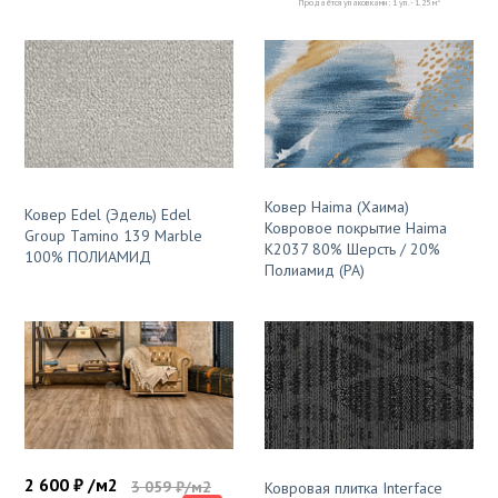
2
Продаётся упаковками: 1 уп. - 1.25 м
Ковер Haima (Хаима)
Ковер Edel (Эдель) Edel
Ковровое покрытие Haima
Group Tamino 139 Marble
К2037 80% Шерсть / 20%
100% ПОЛИАМИД
Полиамид (PA)
2 600 ₽ /м2
3 059 ₽/м2
Ковровая плитка Interface