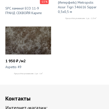
-15%
(Интерфейс) Metropolis
Assur Tigri 346616 Sippar
SPC ламинат ЕСО 11-9
0,5x0,5 м
ГРАНД СЕКВОЙЯ Карите
2
Продаётся упаковками: 1 уп. - 2.23 м
1 950 ₽ /м2
Aspetto 49
2
Продаётся упаковками: 1 уп. - 1 м
Контакты
Интернет-магазин: