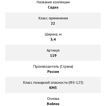
Ковролин на резиновой основе
Название коллекции
Садко
Ковролин оптом
Класс применения
22
Ковролин под теплый пол
Ширина, м
3;4
Артикул
119
Производитель (Страна)
Россия
Класс пожарной опасности (ФЗ-123)
КМ5
Основа
Войлок