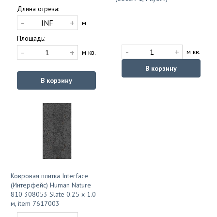
Длина отреза:
-
+
м
Площадь:
-
+
-
+
м кв.
м кв.
В корзину
В корзину
Ковровая плитка Interface
(Интерфейс) Human Nature
810 308053 Slate 0.25 x 1.0
м, item 7617003