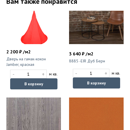
Вам также понравится
2 200 ₽ /м2
3 640 ₽ /м2
Дверь на гамак-кокон
8885 -EIR Дуб Берн
Jamber, красная
-
+
-
+
м кв.
м кв.
В корзину
В корзину