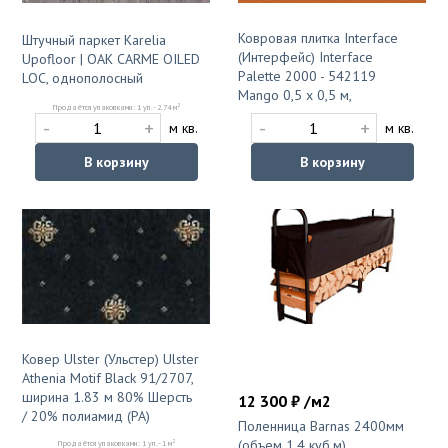
Ковровая плитка Interface
Штучный паркет Karelia
(Интерфейс) Interface
Upofloor | OAK CARME OILED
Palette 2000 - 542119
LOC, однополосный
Mango 0,5 x 0,5 м,
2
Продаётся упаковками: 1 уп. - 2.74 м
-
+
-
+
м кв.
м кв.
В корзину
В корзину
Ковер Ulster (Ульстер) Ulster
Athenia Motif Black 91/2707,
ширина 1.83 м 80% Шерсть
12 300 ₽ /м2
/ 20% полиамид (PA)
Поленница Barnas 2400мм
(объем 1,4 куб.м)
2
Продаётся упаковками: 1 уп. - 1 м