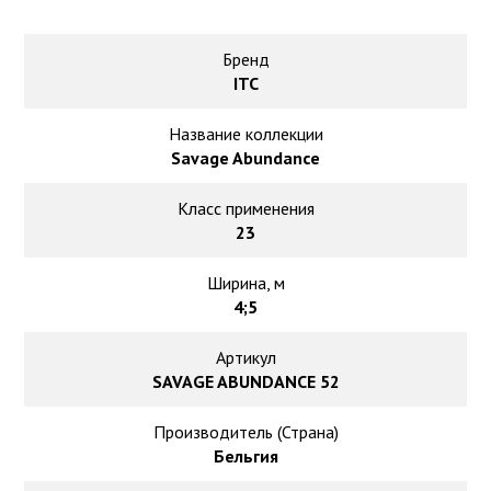
Ковролин на резиновой основе
Ковролин оптом
Бренд
ITC
Ковролин под теплый пол
Название коллекции
Savage Abundance
Класс применения
23
Ширина, м
4;5
Артикул
SAVAGE ABUNDANCE 52
Производитель (Страна)
Бельгия