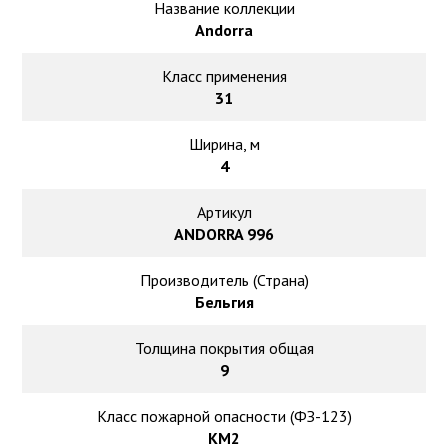
Ковролин на резиновой основе
Название коллекции
Andorra
Ковролин оптом
Класс применения
31
Ковролин под теплый пол
Ширина, м
4
Артикул
ANDORRA 996
Производитель (Страна)
Бельгия
Толщина покрытия общая
9
Класс пожарной опасности (ФЗ-123)
КМ2