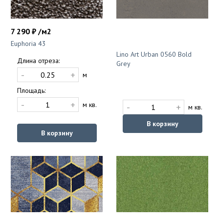
7 290 ₽ /м2
Euphoria 43
Lino Art Urban 0560 Bold
Длина отреза:
Grey
-
+
м
Площадь:
-
+
м кв.
-
+
м кв.
В корзину
В корзину