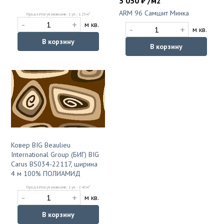
5 050 ₽ /м2
ARM 96 Самшит Минка
2
Продаётся упаковками: 1 уп. - 1.25 м
-
+
м кв.
-
+
м кв.
В корзину
В корзину
Ковер BIG Beaulieu
International Group (БИГ) BIG
Carus BS034-22117, ширина
4 м 100% ПОЛИАМИД
2
Продаётся упаковками: 1 уп. - 2.43 м
-
+
м кв.
В корзину