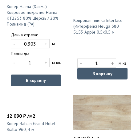
Ковер Haima (Хаима)
Ковровое покрытие Haima
KT2253 80% Шерсть / 20%
Ковровая плитка Interface
Полиамид (PA)
(Интерфейс) Heuga 580
5153 Apple 0,5x0,5 м
Длина отреза:
-
+
м
Площадь:
-
+
-
+
м кв.
м кв.
В корзину
В корзину
12 090 ₽ /м2
Ковер Balsan Grand Hotel
Rialto 960, 4 м