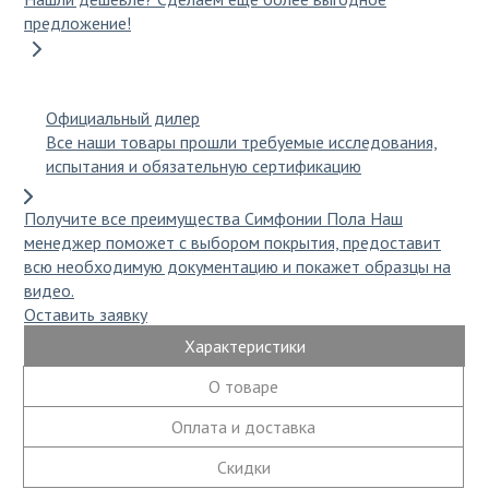
Столы для дачи
предложение!
Хлопок
Стулья для сада и дачи
Однотонный
Официальный дилер
Фасадные решения
Циновка
Все наши товары прошли требуемые исследования,
Планкен из ДПК
испытания и обязательную сертификацию
Шерсть
Сайдинг из дпк
Получите все преимущества Симфонии Пола
Наш
Фасадные панели из ДПК
Однотонный
менеджер поможет с выбором покрытия, предоставит
всю необходимую документацию и покажет образцы на
видео.
Флокированное покрытие
Бельгийский ковролин
Оставить заявку
Плитка
Характеристики
Ковролин в машину
О товаре
Штучный паркет
Ковролин в офис
Оплата и доставка
Скидки