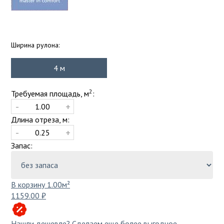
ПВХ плитка самоклеющаяся для стен
Коричневый
Компостеры садовые
под камень
Красный
Поленницы в коробке
Распродажа
Однотонный
Тачки, тележки, сеялки
Ширина рулона:
Плетёный винил
Разноцветный
Фальшпол
Теплицы
С рисунком
4
м
разноцветный
Цветной напольный плинтус
Серый
Уличная мебель
2
Требуемая площадь, м
:
Синий
Гамаки
-
+
Эксплуатируемая кровля
Тёмно-серый
Диваны для сада и дачи
Длина отреза, м:
-
+
Фиолетовый
Комплекты мебели
Клей
Запас:
Черный
Кресла
Мебель для балкона
Премиум
Мебель для кафе
В корзину
1.00
м²
1159.00 ₽
Мебель из искусственного ротанга
Искусственная трава
Садовая мебель
Нашли дешевле?
Сделаем еще более выгодное