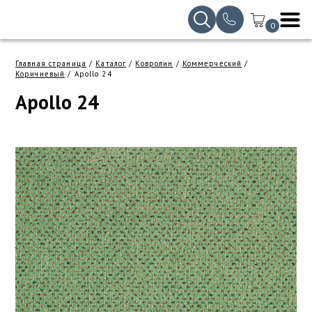
Самые выгодные цены в августе – уже доступны
0
Индивидуальная печать на ковролине
SPC ламинат
Антистатический линолеум
Иглопробивная
Для дома
Для сбора и сортировки мусора
Пятновыводитель
Садовый паркет
Грязезащитные ковры
10 мм
Виниловый ламинат
Антирикошетное для стрелковых
Керамогранит
Герметик
Главная страница
/
Каталог
/
Ковролин
/
Коммерческий
/
Искать
Коричневый
/
Apollo 24
тиров
под дерево
Бежевый
Коричневый
Apollo 24
Виниловые полы
Белый линолеум
Однотонная
Пластиковые шкафы и тумбы
Средство для очистки ковров
Сараи, хозблоки
12 мм
Металлический решетчатый настил
Контактный
под камень
Белый
Серый
Универсальные
ПВХ основа
Пластиковые сараи
Голубой
Линолеум
Линолеум 5 метров ширина
Цветочницы "под дерево"
8 мм
Решетчатый настил
Фиксатор
Резино-битумная основа
Садовые строения из ДПК
Виниловая плитка
Паркет елочка
Желтый
Сараи металлические
Ковровая плитка
Зеленый
Линолеум дешево
Цветочные ящики
Белый ламинат
Белая
Петлевая
Коричневый
Коричневая
Тентовые конструкции
Ковролин
Линолеум для кухни
Ящики и сундуки для улицы
Влагостойкий ламинат
Красный
Песочная
С рисунком
Тентовые гаражи
Однотонный
Серая
Благоустройство и декор
Линолеум коммерческий
Водостойкий ламинат
ПВХ основа
Оранжевый
Резино-битумная основа
Террасные системы
Разноцветный
Виниловые полы с покрытием из
Бытовая химия
Линолеум оптом
Дешевый ламинат