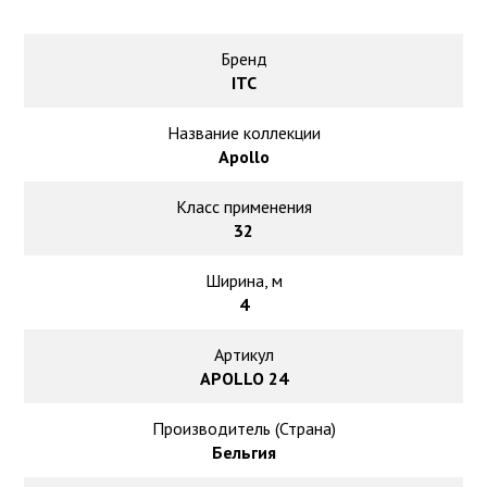
Ковролин на резиновой основе
Ковролин оптом
Бренд
ITC
Ковролин под теплый пол
Название коллекции
Apollo
Класс применения
32
Ширина, м
4
Артикул
APOLLO 24
Производитель (Страна)
Бельгия