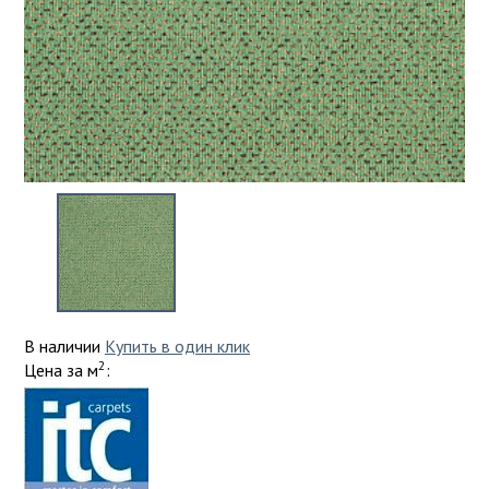
натурального дерева
Розовый
Комплектующие для ДПК
Структурная петля
Планка
С рисунком
Лаги для террасной доски ДПК
Линолеум Таркетт
Ламинат 32
Виниловые полы>SPC ламинат
Серый
Опоры для лаг и плитки
Натуральный линолеум
Ламинат 33
Дача, сад и огород
Виниловый ламинат
Синий
Средства для ухода за ДПК
Фиолетовый
Ступени из ДПК
Спортивный
Ламинат дуб
Каучуковое покрытия
Кварц-виниловый ламинат
Черный
Террасная доска из ДПК
3D рисунок
Угловые и торцевые элементы
Сценический
Ламинат оптом
Ковры
под дерево
Коммерческий
под камень
Товары для пляжа
Ламинат под плитку
Бежевый
Ламинат
Белый
Зонты для пляжа и кафе
В наличии
Купить в один клик
ПВХ плитка
Паркет
Голубой
Шезлонги и лежаки
2
Цена за м
:
под дерево
Графитовый
1 159 ₽
Подложка
под камень
Товары для сада
Желтый
Зеленый
Грядки из дпк
Покрытия из резиновой крошки