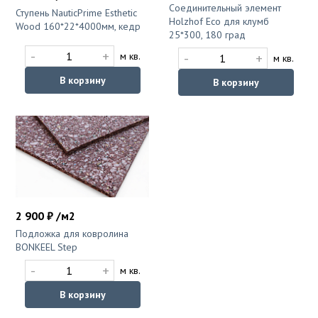
Соединительный элемент
Ступень NauticPrime Esthetic
Holzhof Eco для клумб
Wood 160*22*4000мм, кедр
25*300, 180 град
-
+
-
+
м кв.
м кв.
В корзину
В корзину
2 900 ₽ /м2
Подложка для ковролина
BONKEEL Step
-
+
м кв.
В корзину