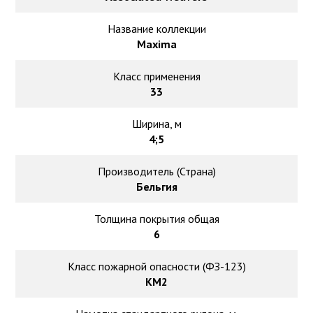
Ковролин на резиновой основе
Название коллекции
Ковролин оптом
Maxima
Класс применения
Ковролин под теплый пол
33
Ширина, м
4;5
Производитель (Страна)
Бельгия
Толщина покрытия общая
6
Класс пожарной опасности (ФЗ-123)
КМ2