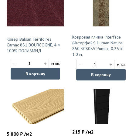
Ковровая плитка Interface
Ковер Balsan Territoires
(Интерфейс) Human Nature
Carnac 881 BOURGOGNE, 4 м
850 308085 Pumice 0.25 x
100% ПОЛИАМИД
1.0 м,
-
+
-
+
м кв.
м кв.
В корзину
В корзину
215 ₽ /м2
5 808 ₽ /м2