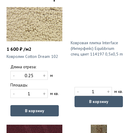
Ковровая плитка Interface
(Интерфейс) Equilibrium
1 600 ₽ /м2
спец цвет 114197 0,5x0,5 m
Ковролин Cotton Dream 102
Длина отреза:
-
+
м
Площадь:
-
+
м кв.
-
+
м кв.
В корзину
В корзину