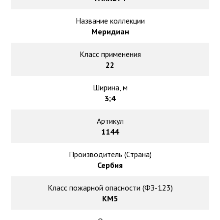
Ковролин на резиновой основе
Название коллекции
Ковролин оптом
Меридиан
Ковролин под теплый пол
Класс применения
22
Ширина, м
3;4
Артикул
1144
Производитель (Страна)
Сербия
Класс пожарной опасности (ФЗ-123)
КМ5