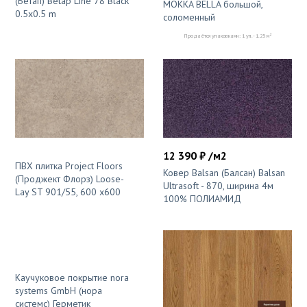
(Бетап) Betap Line 78 Black
MOKKA BELLA большой,
0.5x0.5 m
соломенный
2
Продаётся упаковками: 1 уп. - 1.25 м
12 390 ₽ /м2
ПВХ плитка Project Floors
Ковер Balsan (Балсан) Balsan
(Проджект Флорз) Loose-
Ultrasoft - 870, ширина 4м
Lay ST 901/55, 600 x600
100% ПОЛИАМИД
Каучуковое покрытие nora
systems GmbH (нора
системс) Герметик