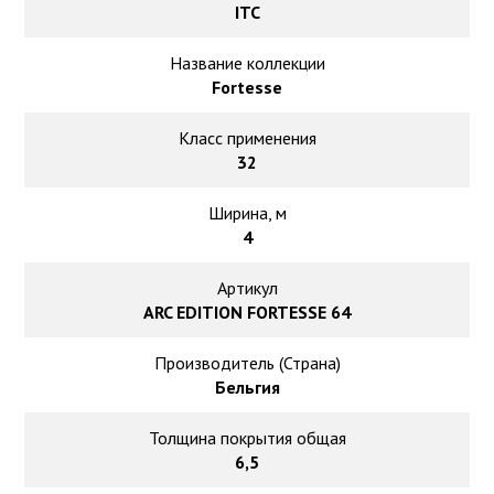
ITC
Столы для дачи
Хлопок
Стулья для сада и дачи
Название коллекции
Однотонный
Fortesse
Фасадные решения
Циновка
Класс применения
Планкен из ДПК
32
Шерсть
Сайдинг из дпк
Ширина, м
Фасадные панели из ДПК
Однотонный
4
Артикул
Флокированное покрытие
Бельгийский ковролин
ARC EDITION FORTESSE 64
Плитка
Производитель (Страна)
Ковролин в машину
Бельгия
Штучный паркет
Ковролин в офис
Толщина покрытия общая
6,5