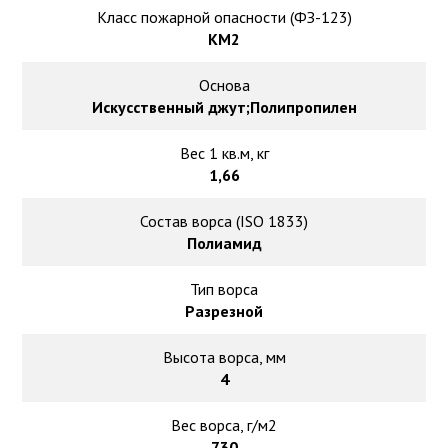
Ковролин на резиновой основе
Класс пожарной опасности (ФЗ-123)
КМ2
Ковролин оптом
Основа
Искусственный джут;Полипропилен
Ковролин под теплый пол
Вес 1 кв.м, кг
1,66
Состав ворса (ISO 1833)
Полиамид
Тип ворса
Разрезной
Высота ворса, мм
4
Вес ворса, г/м2
730