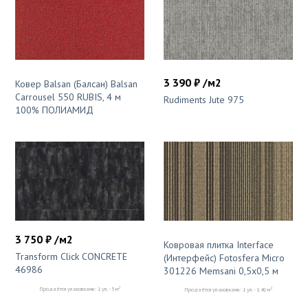
3 390 ₽ /м2
Ковер Balsan (Балсан) Balsan
Carrousel 550 RUBIS, 4 м
Rudiments Jute 975
100% ПОЛИАМИД
3 750 ₽ /м2
Ковровая плитка Interface
Transform Click CONCRETE
(Интерфейс) Fotosfera Micro
46986
301226 Memsani 0,5х0,5 м
2
2
Продаётся упаковками: 1 уп. - 5 м
Продаётся упаковками: 1 уп. - 1.49 м