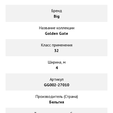
Ковролин на резиновой основе
Бренд
Ковролин оптом
Big
Ковролин под теплый пол
Название коллекции
Golden Gate
Класс применения
32
Ширина, м
4
Артикул
GG002-27010
Производитель (Страна)
Бельгия