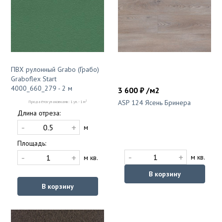
ПВХ рулонный Grabo (Грабо)
Graboflex Start
4000_660_279 - 2 м
3 600 ₽ /м2
ASP 124 Ясень Бринера
2
Продаётся упаковками: 1 уп. - 1 м
Длина отреза:
-
+
м
Площадь:
-
+
-
+
м кв.
м кв.
В корзину
В корзину