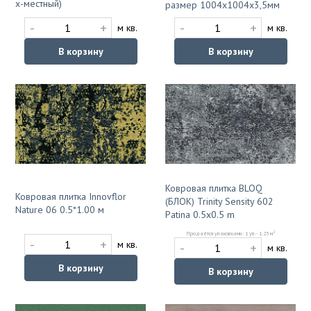
х-местный)
размер 1004х1004х3,5мм
-
+
-
+
м кв.
м кв.
В корзину
В корзину
Ковровая плитка BLOQ
Ковровая плитка Innovflor
(БЛОК) Trinity Sensity 602
Nature 06 0.5*1.00 м
Patina 0.5x0.5 m
2
Продаётся упаковками: 1 уп. - 1.25 м
-
+
м кв.
-
+
м кв.
В корзину
В корзину