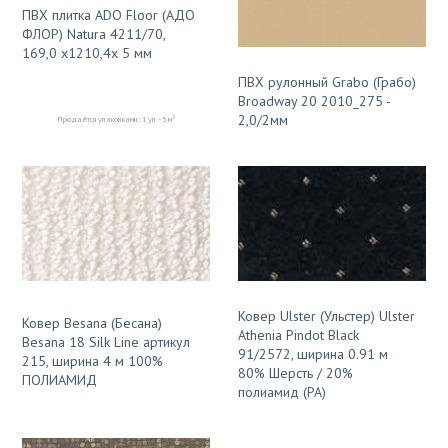
ПВХ плитка ADO Floor (АДО
ФЛОР) Natura 4211/70,
169,0 х1210,4х 5 мм
ПВХ рулонный Grabo (Грабо)
Broadway 20 2010_275 -
2,0/2мм
2
Продаётся упаковками: 1 уп. - 5 м
Ковер Ulster (Ульстер) Ulster
Ковер Besana (Бесана)
Athenia Pindot Black
Besana 18 Silk Line артикул
91/2572, ширина 0.91 м
215, ширина 4 м 100%
80% Шерсть / 20%
ПОЛИАМИД
полиамид (PA)