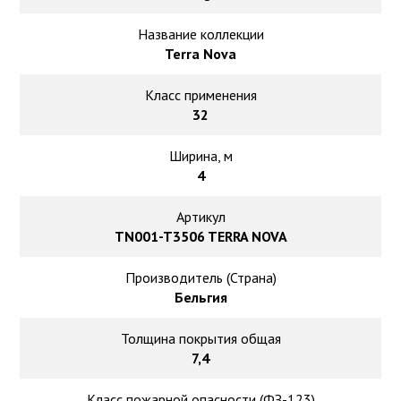
Ковролин на резиновой основе
Название коллекции
Ковролин оптом
Terra Nova
Класс применения
Ковролин под теплый пол
32
Ширина, м
4
Артикул
TN001-T3506 TERRA NOVA
Производитель (Страна)
Бельгия
Толщина покрытия общая
7,4
Класс пожарной опасности (ФЗ-123)