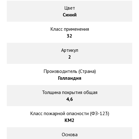
Ковролин на резиновой основе
Цвет
Синий
Ковролин оптом
Класс применения
Ковролин под теплый пол
32
Артикул
2
Производитель (Страна)
Голландия
Толщина покрытия общая
4,6
Класс пожарной опасности (ФЗ-123)
КМ2
Основа