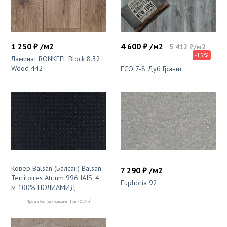
4 600 ₽ /м2
1 250 ₽ /м2
5 412 ₽/м2
-15%
Ламинат BONKEEL Block 8.32
Wood 442
ЕСО 7-8 Дуб Гранит
Ковер Balsan (Балсан) Balsan
7 290 ₽ /м2
Territoires Atrium 996 JAIS, 4
Euphoria 92
м 100% ПОЛИАМИД
2
Продаётся упаковками: 1 уп. - 2.19 м