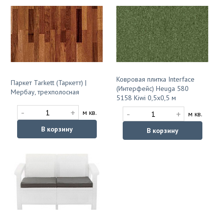
Ковровая плитка Interface
Паркет Tarkett (Таркетт) |
(Интерфейс) Heuga 580
Мербау, трехполосная
5158 Kiwi 0,5x0,5 м
-
+
-
+
м кв.
м кв.
В корзину
В корзину