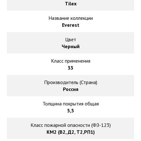
Ковролин на резиновой основе
Tilex
Ковролин оптом
Название коллекции
Everest
Ковролин под теплый пол
Цвет
Черный
Класс применения
33
Производитель (Страна)
Россия
Толщина покрытия общая
5,5
Класс пожарной опасности (ФЗ-123)
КМ2 (В2, Д2, Т2,РП1)