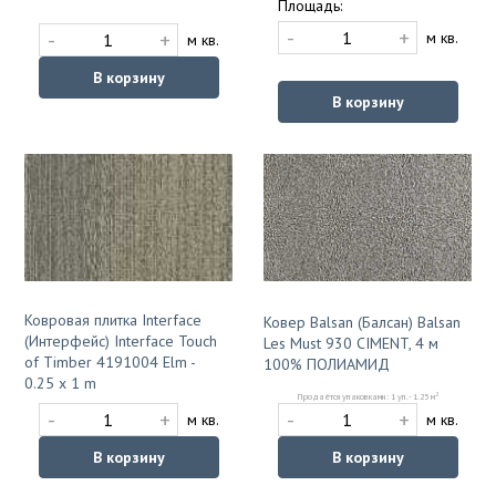
Площадь:
-
+
-
+
м кв.
м кв.
В корзину
В корзину
Ковровая плитка Interface
Ковер Balsan (Балсан) Balsan
(Интерфейс) Interface Touch
Les Must 930 CIMENT, 4 м
of Timber 4191004 Elm -
100% ПОЛИАМИД
0.25 x 1 m
2
Продаётся упаковками: 1 уп. - 1.25 м
-
+
-
+
м кв.
м кв.
В корзину
В корзину