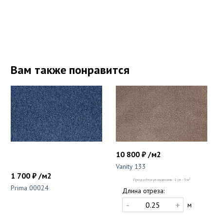
Вам также понравится
10 800 ₽ /м2
Vanity 133
1 700 ₽ /м2
2
Продаётся упаковками: 1 уп. - 5 м
Prima 00024
Длина отреза:
-
+
м