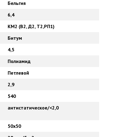
Бельгия
6,4
КМ2 (В2, Д2, Т2,РП1)
Битум
4,5
Полиамид
Петлевой
2,9
540
антистатическое/<2,0
50х50