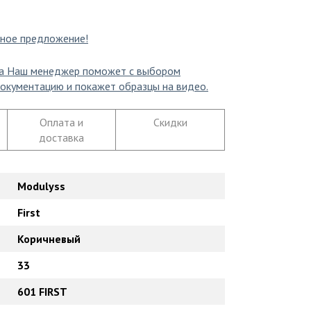
ное предложение!
а
Наш менеджер поможет с выбором
окументацию и покажет образцы на видео.
Оплата и
Скидки
доставка
Modulyss
First
Коричневый
33
601 FIRST