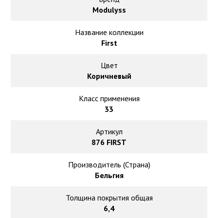
Ковролин на резиновой основе
Modulyss
Ковролин оптом
Название коллекции
First
Ковролин под теплый пол
Цвет
Коричневый
Класс применения
33
Артикул
876 FIRST
Производитель (Страна)
Бельгия
Толщина покрытия общая
6,4