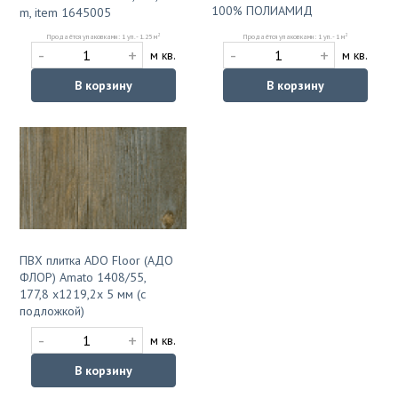
100% ПОЛИАМИД
m, item 1645005
2
2
Продаётся упаковками: 1 уп. - 1 м
Продаётся упаковками: 1 уп. - 1.25 м
-
+
-
+
м кв.
м кв.
В корзину
В корзину
ПВХ плитка ADO Floor (АДО
ФЛОР) Amato 1408/55,
177,8 х1219,2х 5 мм (с
подложкой)
-
+
м кв.
В корзину