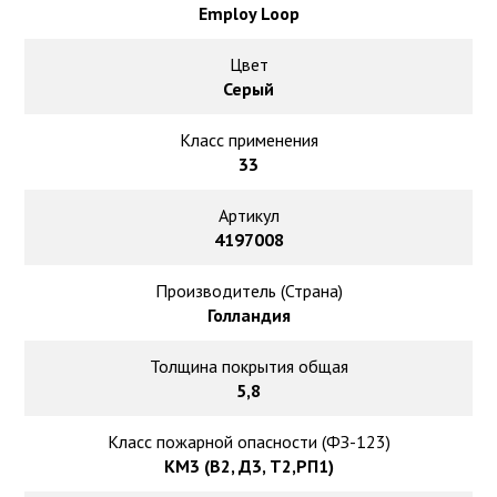
Ковролин на резиновой основе
Employ Loop
Ковролин оптом
Цвет
Серый
Ковролин под теплый пол
Класс применения
33
Артикул
4197008
Производитель (Страна)
Голландия
Толщина покрытия общая
5,8
Класс пожарной опасности (ФЗ-123)
КМ3 (В2, Д3, Т2,РП1)