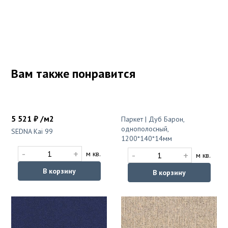
Вам также понравится
5 521 ₽ /м2
Паркет | Дуб Барон,
однополосный,
SEDNA Kai 99
1200*140*14мм
-
+
-
+
м кв.
м кв.
В корзину
В корзину