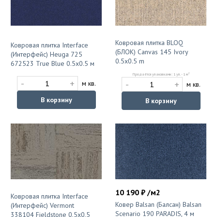
Ковровая плитка BLOQ
Ковровая плитка Interface
(БЛОК) Canvas 145 Ivory
(Интерфейс) Heuga 725
0.5x0.5 m
672523 True Blue 0.5x0.5 м
2
Продаётся упаковками: 1 уп. - 1 м
-
+
-
+
м кв.
м кв.
В корзину
В корзину
10 190 ₽ /м2
Ковровая плитка Interface
Ковер Balsan (Балсан) Balsan
(Интерфейс) Vermont
Scenario 190 PARADIS, 4 м
338104 Fieldstone 0,5х0,5