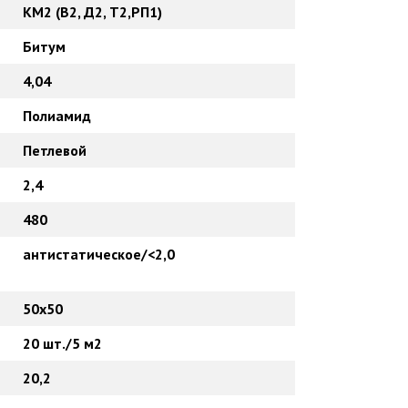
КМ2 (В2, Д2, Т2,РП1)
Битум
4,04
Полиамид
Петлевой
2,4
480
антистатическое/<2,0
50х50
20 шт./5 м2
20,2