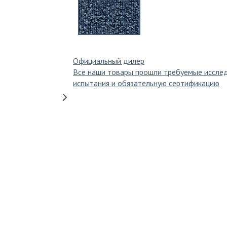
Официальный дилер
Все наши товары прошли требуемые иссле
испытания и обязательную сертификацию