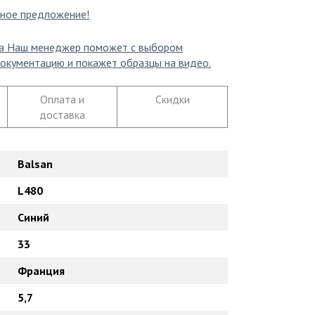
ное предложение!
а
Наш менеджер поможет с выбором
окументацию и покажет образцы на видео.
Оплата и
Скидки
доставка
Balsan
L480
Синий
33
Франция
5,7