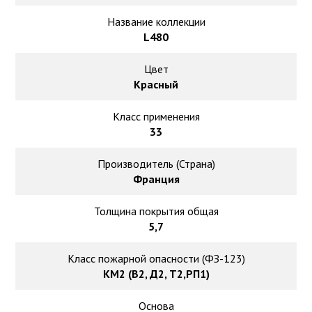
Ковролин на резиновой основе
Название коллекции
L480
Ковролин оптом
Цвет
Ковролин под теплый пол
Красный
Класс применения
33
Производитель (Страна)
Франция
Толщина покрытия общая
5,7
Класс пожарной опасности (ФЗ-123)
КМ2 (В2, Д2, Т2,РП1)
Основа