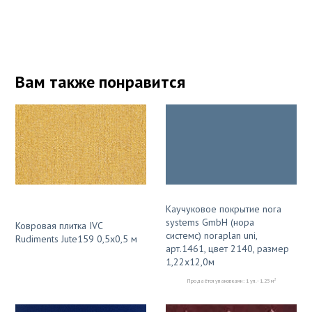
Вам также понравится
Каучуковое покрытие nora
systems GmbH (нора
Ковровая плитка IVC
системс) noraplan uni,
Rudiments Jute159 0,5х0,5 м
арт.1461, цвет 2140, размер
1,22х12,0м
2
Продаётся упаковками: 1 уп. - 1.25 м