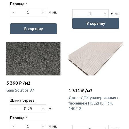
Площадь:
-
+
м кв.
-
+
м кв.
В корзину
В корзину
5 390 ₽ /м2
Gaia Solstice 97
1 311 ₽ /м2
Доска ДПК универсальная с
Длина отреза:
тиснением HOLZHOF, 3м,
-
+
м
140*18
Площадь:
-
+
м кв.