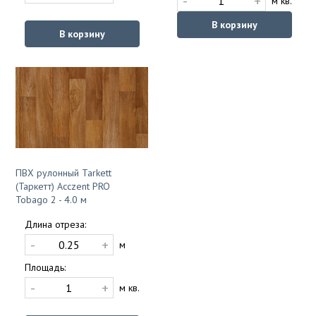
-
+
м кв.
В корзину
В корзину
ПВХ рулонный Tarkett
(Таркетт) Acczent PRO
Tobago 2 - 4.0 м
Длина отреза:
-
+
м
Площадь:
-
+
м кв.