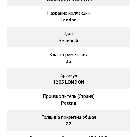
Ковролин на резиновой основе
Название коллекции
Ковролин оптом
London
Ковролин под теплый пол
Цвет
Зеленый
Класс применения
33
Артикул
1205 LONDON
Производитель (Страна)
Россия
Толщина покрытия общая
7,2