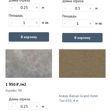
Длина отреза:
Длина отреза:
-
+
-
+
м
м
Площадь:
Площадь:
-
+
-
+
м кв.
м кв.
В корзину
В корзину
1 950 ₽ /м2
Aspetto 90
Ковер Balsan Grand Hotel
Длина отреза:
Tao 630, 4 м
-
+
м