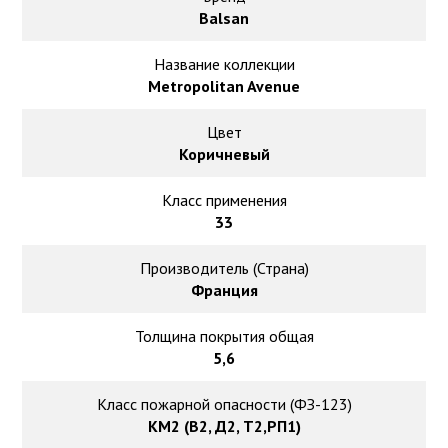
Ковролин на резиновой основе
Balsan
Ковролин оптом
Название коллекции
Metropolitan Avenue
Ковролин под теплый пол
Цвет
Коричневый
Класс применения
33
Производитель (Страна)
Франция
Толщина покрытия общая
5,6
Класс пожарной опасности (ФЗ-123)
КМ2 (В2, Д2, Т2,РП1)