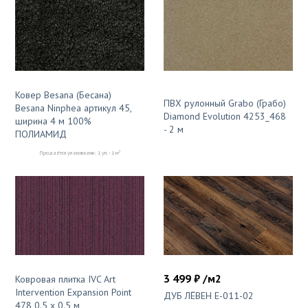
Ковер Besana (Бесана)
ПВХ рулонный Grabo (Грабо)
Besana Ninphea артикул 45,
Diamond Evolution 4253_468
ширина 4 м 100%
- 2 м
ПОЛИАМИД
2
Продаётся упаковками: 1 уп. - 1 м
3 499 ₽ /м2
Ковровая плитка IVC Art
Intervention Expansion Point
ДУБ ЛЁВЕН E-011-02
478 0.5 x 0.5 м