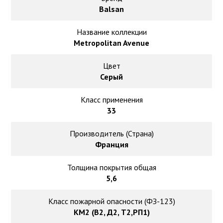
Ковролин на резиновой основе
Balsan
Ковролин оптом
Название коллекции
Metropolitan Avenue
Ковролин под теплый пол
Цвет
Серый
Класс применения
33
Производитель (Страна)
Франция
Толщина покрытия общая
5,6
Класс пожарной опасности (ФЗ-123)
КМ2 (В2, Д2, Т2,РП1)