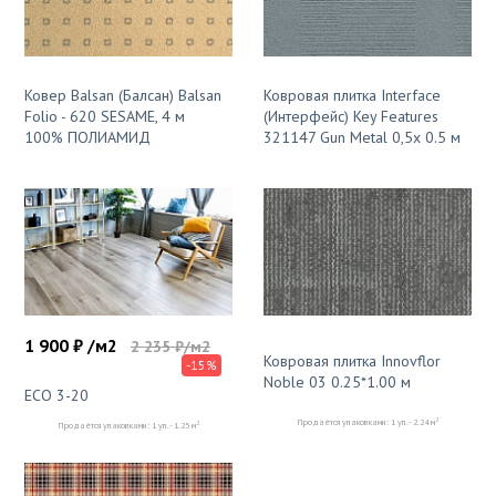
Ковер Balsan (Балсан) Balsan
Ковровая плитка Interface
Folio - 620 SESAME, 4 м
(Интерфейс) Key Features
100% ПОЛИАМИД
321147 Gun Metal 0,5x 0.5 м
1 900 ₽ /м2
2 235 ₽/м2
Ковровая плитка Innovflor
-15%
Noble 03 0.25*1.00 м
ECO 3-20
2
Продаётся упаковками: 1 уп. - 2.24 м
2
Продаётся упаковками: 1 уп. - 1.25 м