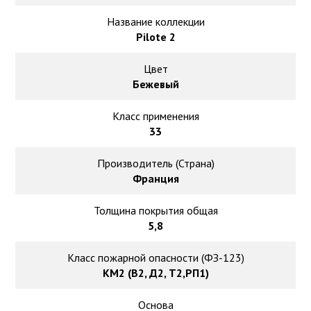
Ковролин на резиновой основе
Название коллекции
Pilote 2
Ковролин оптом
Цвет
Ковролин под теплый пол
Бежевый
Класс применения
33
Производитель (Страна)
Франция
Толщина покрытия общая
5,8
Класс пожарной опасности (ФЗ-123)
КМ2 (В2, Д2, Т2,РП1)
Основа