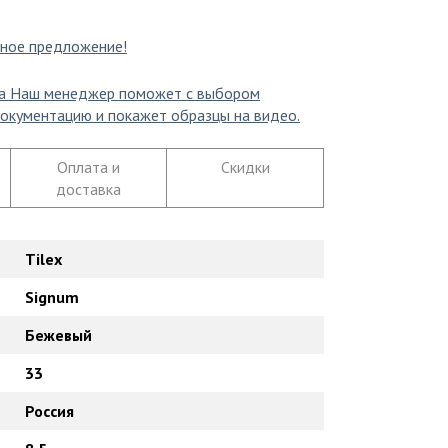
ное предложение!
а
Наш менеджер поможет с выбором
окументацию и покажет образцы на видео.
Оплата и
Скидки
доставка
Tilex
Signum
Бежевый
33
Россия