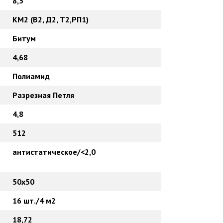
8,5
КМ2 (В2, Д2, Т2,РП1)
Битум
4,68
Полиамид
Разрезная Петля
4,8
512
антистатическое/<2,0
50х50
16 шт./4 м2
18,72