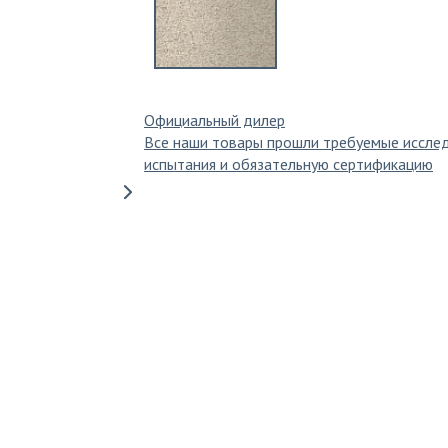
Официальный дилер
Все наши товары прошли требуемые иссле
испытания и обязательную сертификацию