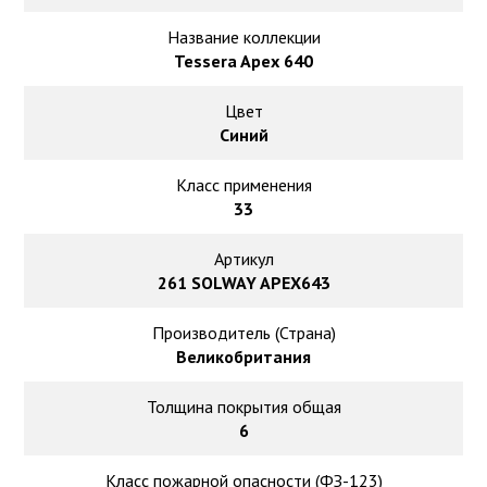
Ковролин на резиновой основе
Название коллекции
Ковролин оптом
Tessera Apex 640
Цвет
Ковролин под теплый пол
Синий
Класс применения
33
Артикул
261 SOLWAY APEX643
Производитель (Страна)
Великобритания
Толщина покрытия общая
6
Класс пожарной опасности (ФЗ-123)