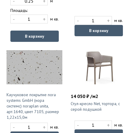
-
+
м
Площадь:
-
+
м кв.
-
+
м кв.
В корзину
В корзину
Каучуковое покрытие nora
14 050 ₽ /м2
systems GmbH (нора
Стул-кресло Net, тортора, с
системс) noraplan unita,
серой подушкой
арт.1640, цвет 7105, размер
1,22х15,0м
-
+
м кв.
-
+
м кв.