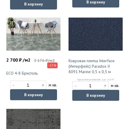
В корзину
В корзину
2 700 ₽ /м2
3 176 ₽/м2
Ковровая плитка Interface
-15%
(Интерфейс) Paradox II
8091 Marine 0,5 x 0,5 м
ЕСО 4-8 Бристоль
2
Продаётся упаковками: 1 уп. - 2.22 м
-
+
-
+
м кв.
м кв.
В корзину
В корзину