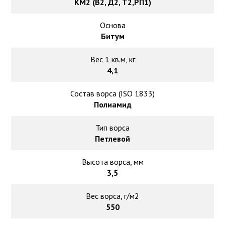
КМ2 (В2, Д2, Т2,РП1)
Основа
Битум
Вес 1 кв.м, кг
4,1
Состав ворса (ISO 1833)
Полиамид
Тип ворса
Петлевой
Высота ворса, мм
3,5
Вес ворса, г/м2
550