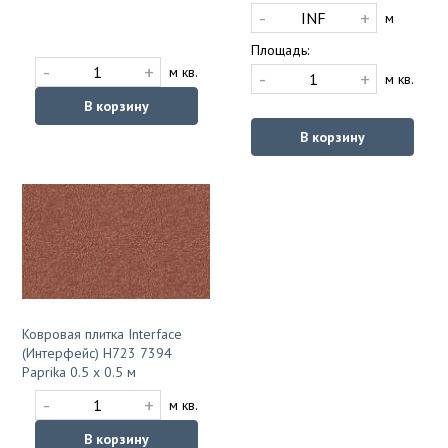
-
+
м
Площадь:
-
+
м кв.
-
+
м кв.
В корзину
В корзину
Ковровая плитка Interface
(Интерфейс) H723 7394
Paprika 0.5 x 0.5 м
-
+
м кв.
В корзину