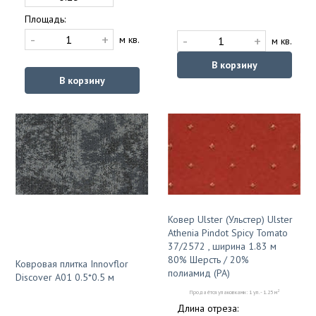
Площадь:
-
+
-
+
м кв.
м кв.
В корзину
В корзину
Ковер Ulster (Ульстер) Ulster
Athenia Pindot Spicy Tomato
37/2572 , ширина 1.83 м
80% Шерсть / 20%
Ковровая плитка Innovflor
полиамид (PA)
Discover A01 0.5*0.5 м
2
Продаётся упаковками: 1 уп. - 1.25 м
Длина отреза: