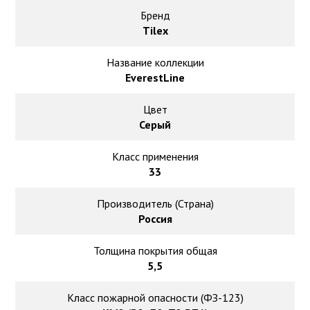
Ковролин на резиновой основе
Бренд
Tilex
Ковролин оптом
Название коллекции
Ковролин под теплый пол
EverestLine
Цвет
Серый
Класс применения
33
Производитель (Страна)
Россия
Толщина покрытия общая
5,5
Класс пожарной опасности (ФЗ-123)