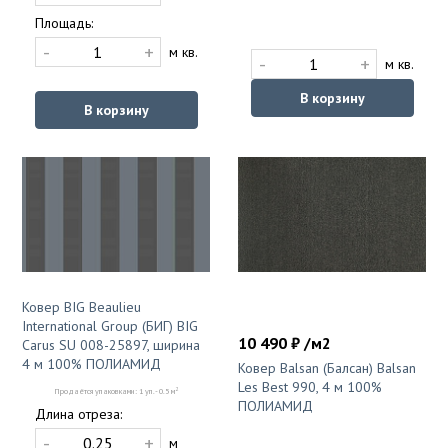
Площадь:
-
+
м кв.
-
+
м кв.
В корзину
В корзину
Ковер BIG Beaulieu
International Group (БИГ) BIG
10 490 ₽ /м2
Carus SU 008-25897, ширина
4 м 100% ПОЛИАМИД
Ковер Balsan (Балсан) Balsan
Les Best 990, 4 м 100%
2
Продаётся упаковками: 1 уп. - 0.5 м
ПОЛИАМИД
Длина отреза:
-
+
м