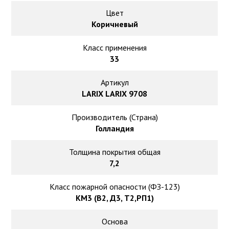
Ковролин на резиновой основе
Цвет
Коричневый
Ковролин оптом
Класс применения
Ковролин под теплый пол
33
Артикул
LARIX LARIX 9708
Производитель (Страна)
Голландия
Толщина покрытия общая
7,2
Класс пожарной опасности (ФЗ-123)
КМ3 (В2, Д3, Т2,РП1)
Основа