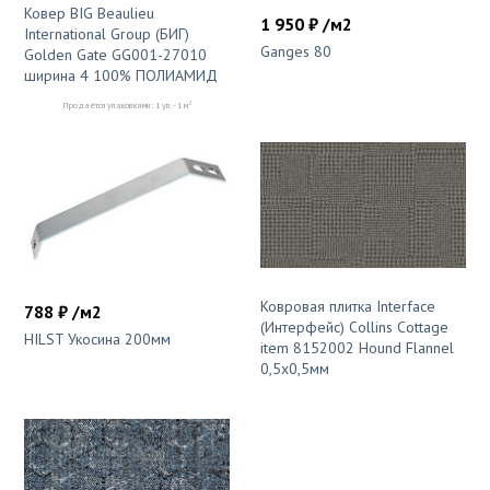
Ковер BIG Beaulieu
1 950 ₽ /м2
International Group (БИГ)
Ganges 80
Golden Gate GG001-27010
ширина 4 100% ПОЛИАМИД
2
Продаётся упаковками: 1 уп. - 1 м
Ковровая плитка Interface
788 ₽ /м2
(Интерфейс) Collins Cottage
HILST Укосина 200мм
item 8152002 Hound Flannel
0,5х0,5мм