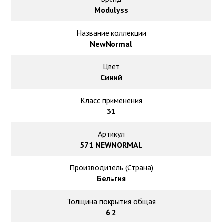
Ковролин на резиновой основе
Modulyss
Ковролин оптом
Название коллекции
NewNormal
Ковролин под теплый пол
Цвет
Синий
Класс применения
31
Артикул
571 NEWNORMAL
Производитель (Страна)
Бельгия
Толщина покрытия общая
6,2