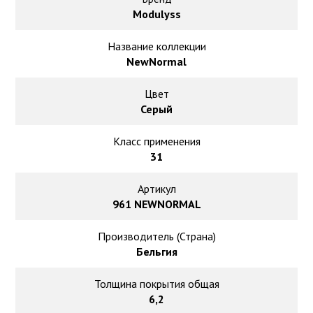
Ковролин на резиновой основе
Modulyss
Ковролин оптом
Название коллекции
NewNormal
Ковролин под теплый пол
Цвет
Серый
Класс применения
31
Артикул
961 NEWNORMAL
Производитель (Страна)
Бельгия
Толщина покрытия общая
6,2