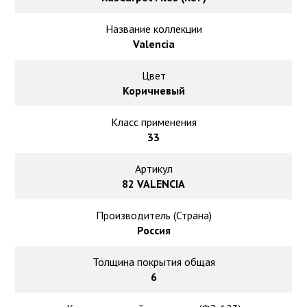
Ковролин на резиновой основе
Название коллекции
Ковролин оптом
Valencia
Ковролин под теплый пол
Цвет
Коричневый
Класс применения
33
Артикул
82 VALENCIA
Производитель (Страна)
Россия
Толщина покрытия общая
6