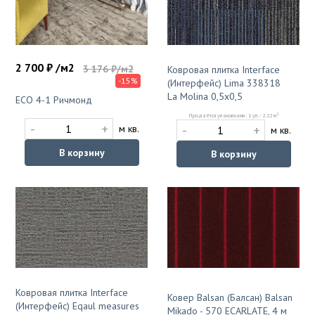
2 700 ₽ /м2
3 176 ₽/м2
Ковровая плитка Interface
-15%
(Интерфейс) Lima 338318
La Molina 0,5х0,5
ЕСО 4-1 Ричмонд
2
Продаётся упаковками: 1 уп. - 2.22 м
-
+
-
+
м кв.
м кв.
В корзину
В корзину
Ковровая плитка Interface
Ковер Balsan (Балсан) Balsan
(Интерфейс) Eqaul measures
Mikado - 570 ECARLATE, 4 м