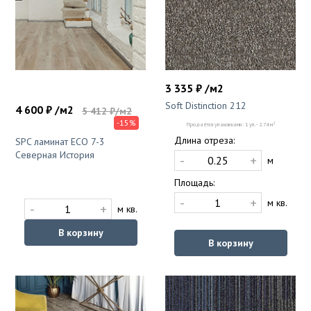
3 335 ₽ /м2
Soft Distinction 212
4 600 ₽ /м2
5 412 ₽/м2
-15%
2
Продаётся упаковками: 1 уп. - 2.74 м
Длина отреза:
SPC ламинат ECO 7-3
Северная История
-
+
м
Площадь:
-
+
м кв.
-
+
м кв.
В корзину
В корзину