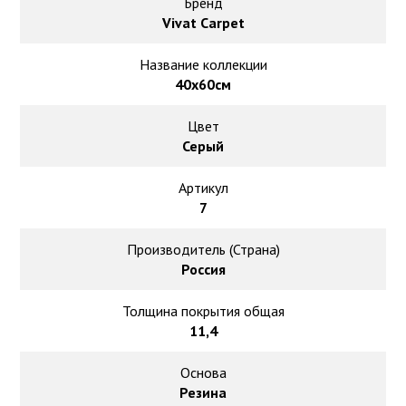
Ковролин на резиновой основе
Бренд
Vivat Carpet
Ковролин оптом
Название коллекции
40х60см
Ковролин под теплый пол
Цвет
Серый
Артикул
7
Производитель (Страна)
Россия
Толщина покрытия общая
11,4
Основа
Резина