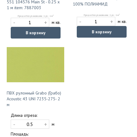
551 104576 Main St - 0.25 x
100% ПОЛИАМИД
1 м item: 7887003
2
Продаётся упаковками: 1 уп. - 1 м
2
Продаётся упаковками: 1 уп. - 1 м
-
+
-
+
м кв.
м кв.
В корзину
В корзину
ПВХ рулонный Grabo (Грабо)
Acoustic 43 UNI 7235-275- 2
м
Длина отреза:
-
+
м
Площадь: