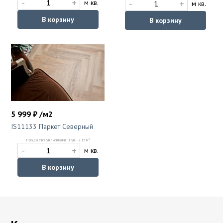
-
+
-
+
м кв.
м кв.
В корзину
В корзину
5 999 ₽ /м2
IS11133 Паркет Северный
2
Продаётся упаковками: 1 уп. - 2.15 м
-
+
м кв.
В корзину