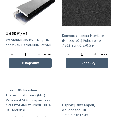
1 650 ₽ /м2
Ковровая плитка Interface
Стартовый (конечный) ДПК
(Интерфейс) Polichrome
профиль + алюминий, серый
7562 Bark 0.5x0.5 м
-
+
-
+
м кв.
м кв.
В корзину
В корзину
Ковер BIG Beaulieu
International Group (БИГ)
Venezia 47470 - бирюзовая
Паркет | Дуб Барон,
с салатовыми точками 100%
однополосный,
ПОЛИАМИД
1200*140*14мм
2