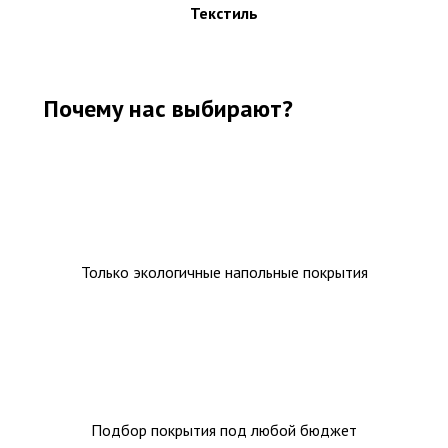
Ковролин на резиновой основе
Текстиль
Ковролин оптом
Почему нас выбирают?
Ковролин под теплый пол
Только экологичные напольные покрытия
Подбор покрытия под любой бюджет