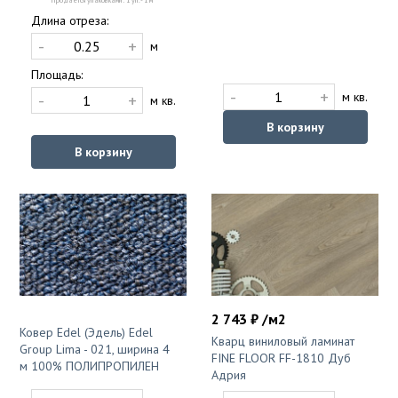
Продаётся упаковками: 1 уп. - 1 м
Длина отреза:
-
+
м
Площадь:
-
+
м кв.
-
+
м кв.
В корзину
В корзину
2 743 ₽ /м2
Ковер Edel (Эдель) Edel
Кварц виниловый ламинат
Group Lima - 021, ширина 4
FINE FLOOR FF-1810 Дуб
м 100% ПОЛИПРОПИЛЕН
Адрия