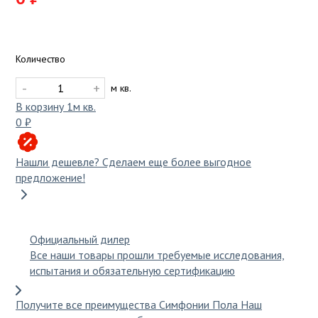
ПВХ плитка самоклеющаяся для стен
Коричневый
Компостеры садовые
под камень
Красный
Поленницы в коробке
Распродажа
Однотонный
Тачки, тележки, сеялки
Количество
Плетёный винил
Разноцветный
Фальшпол
Теплицы
-
+
м кв.
С рисунком
разноцветный
В корзину
1
м кв.
Цветной напольный плинтус
Серый
Уличная мебель
0 ₽
Синий
Гамаки
Эксплуатируемая кровля
Нашли дешевле?
Сделаем еще более выгодное
Тёмно-серый
Диваны для сада и дачи
предложение!
Фиолетовый
Комплекты мебели
Клей
Черный
Кресла
Мебель для балкона
Официальный дилер
Премиум
Все наши товары прошли требуемые исследования,
Мебель для кафе
испытания и обязательную сертификацию
Мебель из искусственного ротанга
Искусственная трава
Получите все преимущества Симфонии Пола
Наш
Садовая мебель