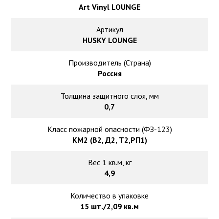
Ковролин на резиновой основе
Art Vinyl LOUNGE
Ковролин оптом
Артикул
HUSKY LOUNGE
Ковролин под теплый пол
Производитель (Страна)
Россия
Толщина защитного слоя, мм
0,7
Класс пожарной опасности (ФЗ-123)
КМ2 (В2, Д2, Т2,РП1)
Вес 1 кв.м, кг
4,9
Количество в упаковке
15 шт./2,09 кв.м