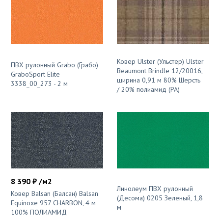
Ковер Ulster (Ульстер) Ulster
ПВХ рулонный Grabo (Грабо)
Beaumont Brindle 12/20016,
GraboSport Elite
ширина 0,91 м 80% Шерсть
3338_00_273 - 2 м
/ 20% полиамид (PA)
8 390 ₽ /м2
Линолеум ПВХ рулонный
Ковер Balsan (Балсан) Balsan
(Десома) 0205 Зеленый, 1,8
Equinoxe 957 CHARBON, 4 м
м
100% ПОЛИАМИД