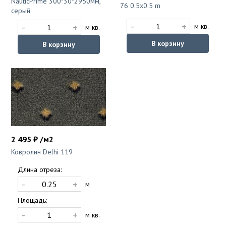
NauticPrime 300*30*2950мм,
76 0.5x0.5 m
серый
-
+
-
+
м кв.
м кв.
В корзину
В корзину
2 495 ₽ /м2
Ковролин Delhi 119
Длина отреза:
-
+
м
Площадь:
-
+
м кв.