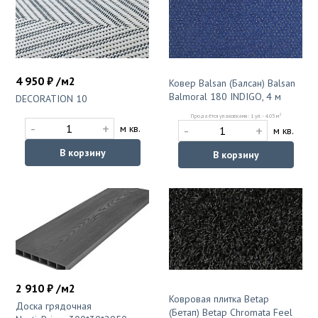
4 950 ₽ /м2
Ковер Balsan (Балсан) Balsan
Balmoral 180 INDIGO, 4 м
DECORATION 10
2
Продаётся упаковками: 1 уп. - 4.05 м
-
+
-
+
м кв.
м кв.
В корзину
В корзину
2 910 ₽ /м2
Ковровая плитка Betap
Доска грядочная
(Бетап) Betap Chromata Feel