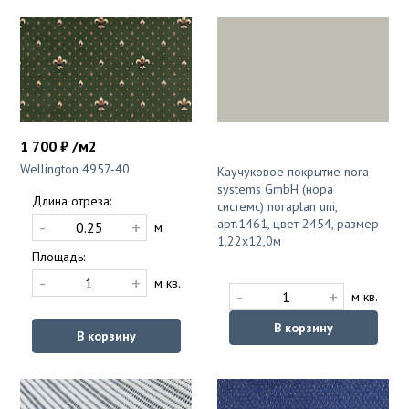
1 700 ₽ /м2
Wellington 4957-40
Каучуковое покрытие nora
systems GmbH (нора
Длина отреза:
системс) noraplan uni,
арт.1461, цвет 2454, размер
-
+
м
1,22х12,0м
Площадь:
-
+
м кв.
-
+
м кв.
В корзину
В корзину