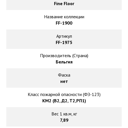
Ковролин на резиновой основе
Fine Floor
Ковролин оптом
Название коллекции
FF-1900
Ковролин под теплый пол
Артикул
FF-1975
Производитель (Страна)
Бельгия
Фаска
нет
Класс пожарной опасности (ФЗ-123)
КМ2 (В2, Д2, Т2,РП1)
Вес 1 кв.м, кг
7,89