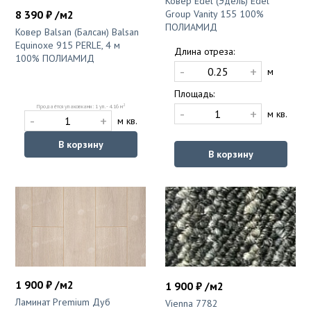
Ковер Edel (Эдель) Edel
8 390 ₽ /м2
Group Vanity 155 100%
ПОЛИАМИД
Ковер Balsan (Балсан) Balsan
Equinoxe 915 PERLE, 4 м
Длина отреза:
100% ПОЛИАМИД
-
+
м
Площадь:
2
Продаётся упаковками: 1 уп. - 4.16 м
-
+
м кв.
-
+
м кв.
В корзину
В корзину
1 900 ₽ /м2
1 900 ₽ /м2
Ламинат Premium Дуб
Vienna 7782