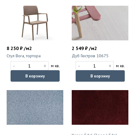
8 250 ₽ /м2
2 549 ₽ /м2
Стул Bora, тортора
Дуб Гюстров 10675
-
+
-
+
м кв.
м кв.
В корзину
В корзину