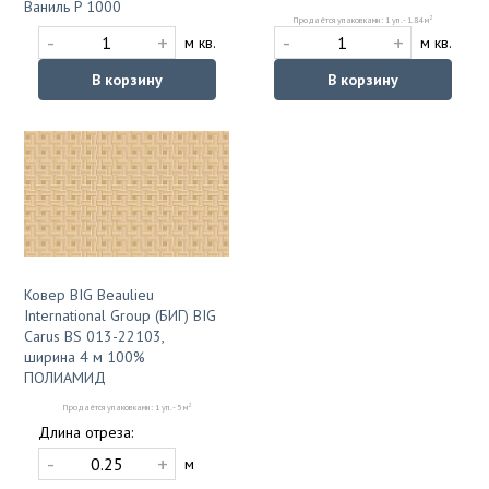
Ваниль P 1000
2
Продаётся упаковками: 1 уп. - 1.84 м
-
+
-
+
м кв.
м кв.
В корзину
В корзину
Ковер BIG Beaulieu
International Group (БИГ) BIG
Carus BS 013-22103,
ширина 4 м 100%
ПОЛИАМИД
2
Продаётся упаковками: 1 уп. - 5 м
Длина отреза:
-
+
м