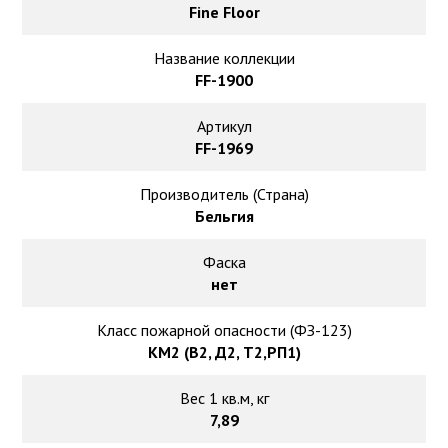
Ковролин на резиновой основе
Fine Floor
Ковролин оптом
Название коллекции
FF-1900
Ковролин под теплый пол
Артикул
FF-1969
Производитель (Страна)
Бельгия
Фаска
нет
Класс пожарной опасности (ФЗ-123)
КМ2 (В2, Д2, Т2,РП1)
Вес 1 кв.м, кг
7,89