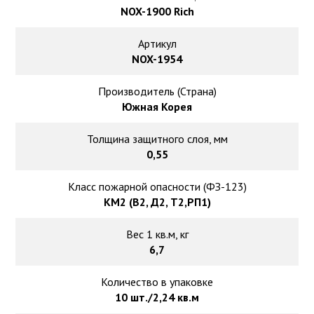
Ковролин на резиновой основе
NOX-1900 Rich
Ковролин оптом
Артикул
NOX-1954
Ковролин под теплый пол
Производитель (Страна)
Южная Корея
Толщина защитного слоя, мм
0,55
Класс пожарной опасности (ФЗ-123)
КМ2 (В2, Д2, Т2,РП1)
Вес 1 кв.м, кг
6,7
Количество в упаковке
10 шт./2,24 кв.м