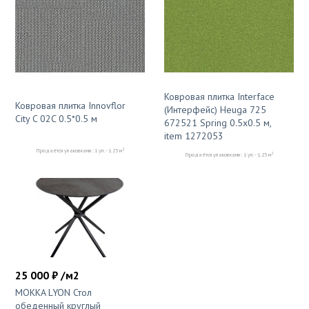
Ковровая плитка Interface
Ковровая плитка Innovflor
(Интерфейс) Heuga 725
City C 02C 0.5*0.5 м
672521 Spring 0.5x0.5 м,
item 1272053
2
Продаётся упаковками: 1 уп. - 1.25 м
2
Продаётся упаковками: 1 уп. - 1.25 м
25 000 ₽ /м2
MOKKA LYON Стол
обеденный круглый