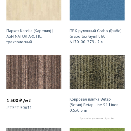
Паркет Karelia (Карелия) |
ПВХ рулонный Grabo (Грабо)
ASH NATUR ARCTIC,
Graboflex Gymfit 60
трехполосный
6170_00_279 - 2 м
Ковровая плитка Betap
1 500 ₽ /м2
(Бетап) Betap Line 91 Linen
JETSET 50631
0.5x0.5 m
2
Продаётся упаковками: 1 уп. - 5 м